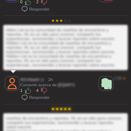
0
·
2
Responder
idden List es la comunidad de reseñas de encuentros y
reportes, HL es un sitio para conocer, compartir tus
experiencias, recomendar y buscar reportes sobre escorts
Hidden List es la comunidad de reseñas de encuentros y
reportes, HL es un sitio para conocer, compartir tus
experiencias, recomendar y buscar reportes sobre escorts
Hidden List es la comunidad de reseñas de encuentros y
reportes, HL es un sitio para conocer, compartir tus
experiencias, recomendar y buscar reportes sobre escorts
2.59
★
RZUSIek9
@
· 2h
Comentó acerca de
jEQkMY1
1
·
4
Responder
reseñas de encuentros y reportes, HL es un sitio para conocer,
compartir tus experiencias, recomendar y buscar reportes
sobre escorts