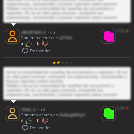
experiencias, recomendar y buscar reportes sobre escorts
Hidden List es la comunidad de reseñas de encuentros y
reportes, HL es un sitio para conocer, compartir tus
experiencias, recomendar y buscar reportes sobre escorts
3.23
★
oBU0Fd0A
@
· 6h
Comentó acerca de
s2YGe
5
·
5
Responder
ist es la comunidad de reseñas de encuentros y reportes, HL es
un sitio para conocer, compartir tus experiencias, recomendar y
buscar reportes sobre escorts
Hidden List es la comunidad de reseñas de encuentros y
reportes, HL es un sitio para conocer, compartir tus
experiencias, recomendar y buscar reportes sobre escorts
2.34
★
TD4e
@
· 7h
Comentó acerca de
Hu8wgM9JyV
4
·
0
Responder