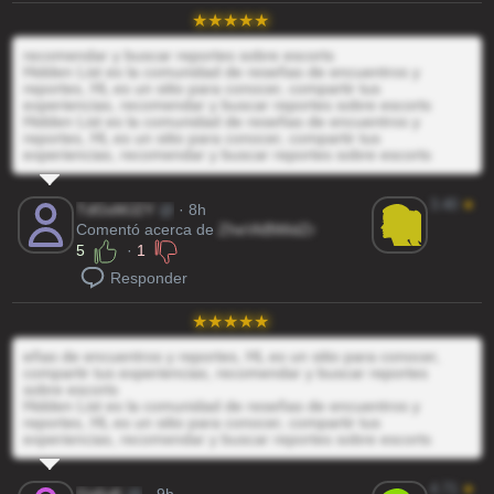
recomendar y buscar reportes sobre escorts
Hidden List es la comunidad de reseñas de encuentros y
reportes, HL es un sitio para conocer, compartir tus
experiencias, recomendar y buscar reportes sobre escorts
Hidden List es la comunidad de reseñas de encuentros y
reportes, HL es un sitio para conocer, compartir tus
experiencias, recomendar y buscar reportes sobre escorts
3.40
★
TdGsMJ2Y
@
· 8h
Comentó acerca de
ZheVkBWidZr
5
·
1
Responder
eñas de encuentros y reportes, HL es un sitio para conocer,
compartir tus experiencias, recomendar y buscar reportes
sobre escorts
Hidden List es la comunidad de reseñas de encuentros y
reportes, HL es un sitio para conocer, compartir tus
experiencias, recomendar y buscar reportes sobre escorts
4.71
★