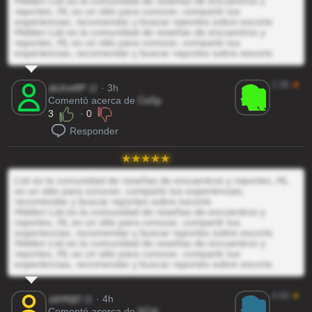
Hidden List es la comunidad de reseñas de encuentros y
reportes, HL es un sitio para conocer, compartir tus
experiencias, recomendar y buscar reportes sobre escorts
Hidden List es la comunidad de reseñas de encuentros y
reportes, HL es un sitio para conocer, compartir tus
experiencias, recomendar y buscar reportes sobre escorts
2.46
★
sbJrw9P
@
· 3h
Comentó acerca de
Ce5p
3
·
0
Responder
List es la comunidad de reseñas de encuentros y reportes, HL
es un sitio para conocer, compartir tus experiencias,
recomendar y buscar reportes sobre escorts
Hidden List es la comunidad de reseñas de encuentros y
reportes, HL es un sitio para conocer, compartir tus
experiencias, recomendar y buscar reportes sobre escorts
Hidden List es la comunidad de reseñas de encuentros y
reportes, HL es un sitio para conocer, compartir tus
experiencias, recomendar y buscar reportes sobre escorts
4.64
★
ubHtIjD
@
· 4h
Comentó acerca de
N7dj