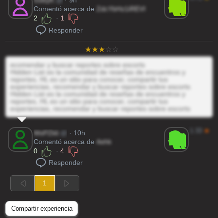
Gs6yK
@
· 9h
Comentó acerca de
ZdcYbHz1iREVI
2
·
1
Responder
ecomendar y buscar reportes sobre escorts
Hidden List es la comunidad de reseñas de encuentros y
reportes, HL es un sitio para conocer, compartir tus
experiencias, recomendar y buscar reportes sobre escorts
Hidden List es la comunidad de reseñas de encuentros y
reportes, HL es un sitio para conocer, compartir tus
experiencias, recomendar y buscar reportes sobre escorts
1.33
★
WsPZkli
@
· 10h
Comentó acerca de
4ehk
0
·
4
Responder
1