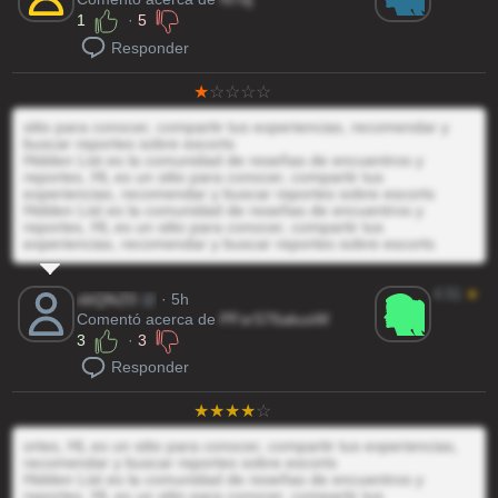
1
·
5
Responder
sitio para conocer, compartir tus experiencias, recomendar y
buscar reportes sobre escorts
Hidden List es la comunidad de reseñas de encuentros y
reportes, HL es un sitio para conocer, compartir tus
experiencias, recomendar y buscar reportes sobre escorts
Hidden List es la comunidad de reseñas de encuentros y
reportes, HL es un sitio para conocer, compartir tus
experiencias, recomendar y buscar reportes sobre escorts
4.51
★
xbQIkZ0
@
· 5h
Comentó acerca de
PFsrS76akusW
3
·
3
Responder
ortes, HL es un sitio para conocer, compartir tus experiencias,
recomendar y buscar reportes sobre escorts
Hidden List es la comunidad de reseñas de encuentros y
reportes, HL es un sitio para conocer, compartir tus