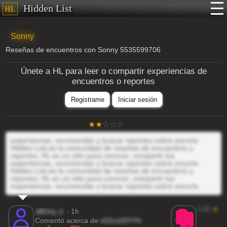
Hidden List
HL
Sonny
Reseñas de encuentros con Sonny 5535599706
Únete a HL para leer o compartir experiencias de
encuentros o reportes
Registrame
Iniciar sesión
experiencias, recomendar y buscar reportes sobre escorts
Hidden List es la comunidad de reseñas de encuentros y
reportes, HL es un sitio para conocer, compartir tus
experiencias, recomendar y buscar reportes sobre escorts
Hidden List es la comunidad de reseñas de encuentros y
reportes, HL es un sitio para conocer, compartir tus
experiencias, recomendar y buscar reportes sobre escorts
3.42
★
zBOrq
@
· 1h
Comentó acerca de
vO1uUOYYh