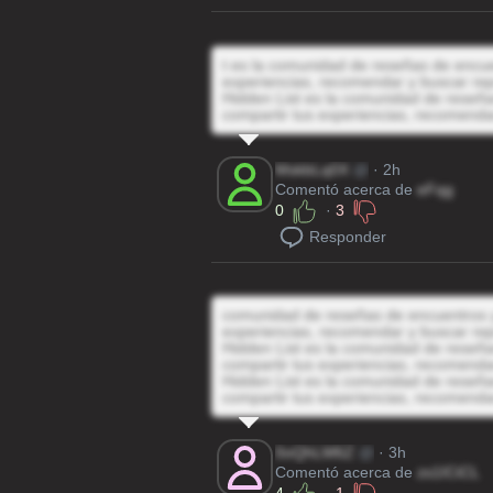
t es la comunidad de reseñas de encuen
experiencias, recomendar y buscar rep
Hidden List es la comunidad de reseñas
compartir tus experiencias, recomenda
MskbLq0X
@
· 2h
Comentó acerca de
eFqg
0
·
3
Responder
comunidad de reseñas de encuentros y 
experiencias, recomendar y buscar rep
Hidden List es la comunidad de reseñas
compartir tus experiencias, recomenda
Hidden List es la comunidad de reseñas
compartir tus experiencias, recomenda
0oQhLM6Z
@
· 3h
Comentó acerca de
zs1ICiCL