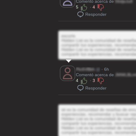
Comentó acerca de
56djeJu8
5
·
4
Responder
escorts
Hidden List es la comunidad de reseñas
compartir tus experiencias, recomenda
Hidden List es la comunidad de reseñas
compartir tus experiencias, recomenda
Ptc6VBbh
@
· 6h
Comentó acerca de
JMWLBLm
4
·
3
Responder
ist es la comunidad de reseñas de encu
experiencias, recomendar y buscar rep
Hidden List es la comunidad de reseñas
compartir tus experiencias, recomenda
Hidden List es la comunidad de reseñas
compartir tus experiencias, recomenda