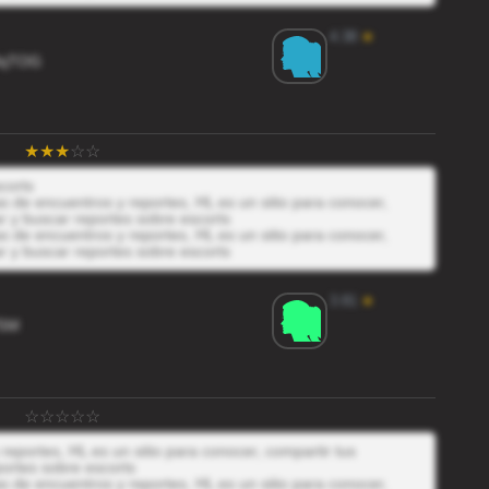
4.38
★
WqTOG
corts
 de encuentros y reportes, HL es un sitio para conocer,
r y buscar reportes sobre escorts
 de encuentros y reportes, HL es un sitio para conocer,
r y buscar reportes sobre escorts
3.81
★
75M
eportes, HL es un sitio para conocer, compartir tus
ortes sobre escorts
 de encuentros y reportes, HL es un sitio para conocer,