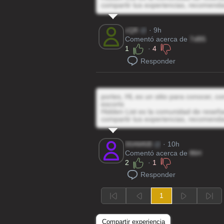
compartir tus experiencias, recomenda
cQ8
@
· 9h
Comentó acerca de
7dB5
1
·
4
Responder
portes, HL es un sitio para conocer, c
escorts
Hidden List es la comunidad de reseñas
compartir tus experiencias, recomenda
00AM6B
@
· 10h
Comentó acerca de
flfiH
2
·
1
Responder
1