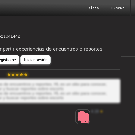
Inicio
Buscar
5621041442
mpartir experiencias de encuentros o reportes
egistrame
Iniciar sesión
 de encuentros y reportes, HL es un sitio para conocer,
r y buscar reportes sobre escorts
 de encuentros y reportes, HL es un sitio para conocer,
r y buscar reportes sobre escorts
4.19
★