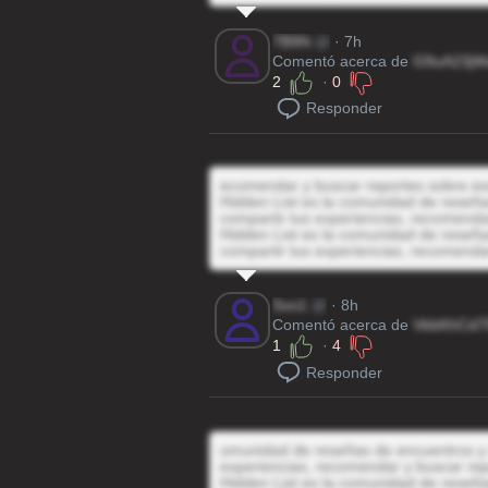
7B9N
@
· 7h
Comentó acerca de
G9uA23j
2
·
0
Responder
ecomendar y buscar reportes sobre es
Hidden List es la comunidad de reseñas
compartir tus experiencias, recomenda
Hidden List es la comunidad de reseñas
compartir tus experiencias, recomenda
Svo1
@
· 8h
Comentó acerca de
VkbKhCd
1
·
4
Responder
omunidad de reseñas de encuentros y r
experiencias, recomendar y buscar rep
Hidden List es la comunidad de reseñas