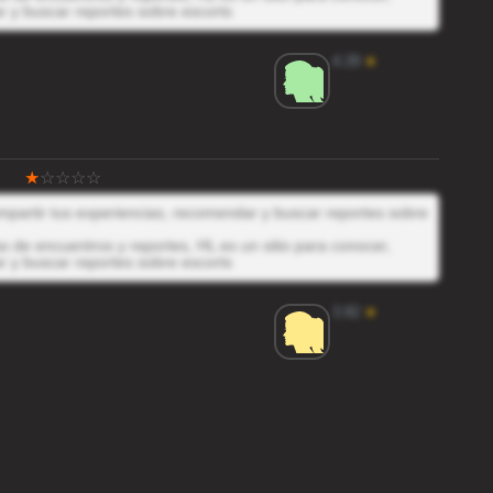
r y buscar reportes sobre escorts
4.29
★
ompartir tus experiencias, recomendar y buscar reportes sobre
 de encuentros y reportes, HL es un sitio para conocer,
r y buscar reportes sobre escorts
3.82
★