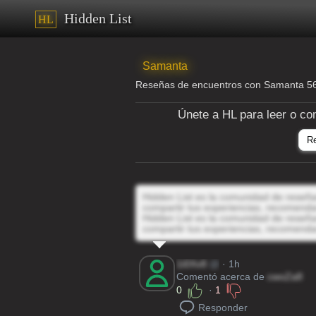
Hidden List
HL
Samanta
Reseñas de encuentros con Samanta 
Únete a HL para leer o co
R
Hidden List es la comunidad de reseñas
compartir tus experiencias, recomenda
Hidden List es la comunidad de reseñas
compartir tus experiencias, recomenda
1i0Xv8
@
· 1h
Comentó acerca de
cwoZa8
0
·
1
Responder