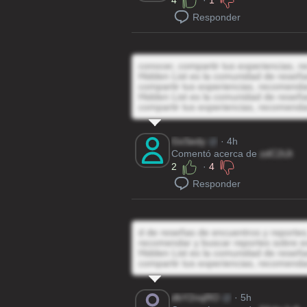
4
·
1
Responder
conocer, compartir tus experiencias, 
Hidden List es la comunidad de reseñas
compartir tus experiencias, recomenda
Hidden List es la comunidad de reseñas
compartir tus experiencias, recomenda
GsSedy
@
· 4h
Comentó acerca de
zdC2tJt
2
·
4
Responder
d de reseñas de encuentros y reportes,
recomendar y buscar reportes sobre e
Hidden List es la comunidad de reseñas
compartir tus experiencias, recomenda
dbY2nqRO
@
· 5h