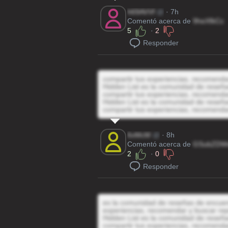
h69AVVf
@
· 7h
Comentó acerca de
9heXfkCc
5
·
2
Responder
compartir tus experiencias, recomenda
Hidden List es la comunidad de reseñas
compartir tus experiencias, recomenda
Hidden List es la comunidad de reseñas
compartir tus experiencias, recomenda
6vMcM
@
· 8h
Comentó acerca de
GSubZDW
2
·
0
Responder
es la comunidad de reseñas de encuentr
experiencias, recomendar y buscar rep
Hidden List es la comunidad de reseñas
compartir tus experiencias, recomenda