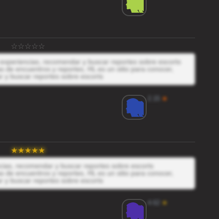
s experiencias, recomendar y buscar reportes sobre escorts
 de encuentros y reportes, HL es un sitio para conocer,
r y buscar reportes sobre escorts
2.15
★
ncias, recomendar y buscar reportes sobre escorts
 de encuentros y reportes, HL es un sitio para conocer,
r y buscar reportes sobre escorts
4.62
★