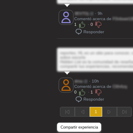
3EV7Oj
@
· 9h
Comentó acerca de
F0nbwet1
1
·
0
Responder
reportes, HL es un sitio para conocer,
sobre escorts
Hidden List es la comunidad de reseñas
compartir tus experiencias, recomenda
dma
@
· 10h
Comentó acerca de
C6h4zq
0
·
1
Responder
1