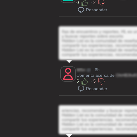
0
·
2
Responder
ñas de encuentros y reportes, HL es un
y buscar reportes sobre escorts
Hidden List es la comunidad de reseñas
compartir tus experiencias, recomenda
Hidden List es la comunidad de reseñas
compartir tus experiencias, recomenda
W5n
@
· 6h
Comentó acerca de
OhHB3fx8
5
·
5
Responder
eriencias, recomendar y buscar report
Hidden List es la comunidad de reseñas
compartir tus experiencias, recomenda
Hidden List es la comunidad de reseñas
compartir tus experiencias, recomenda