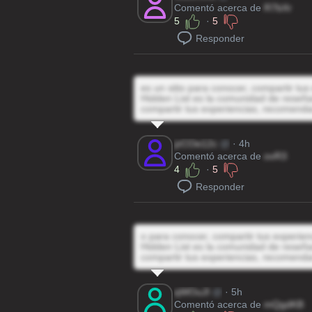
Comentó acerca de
R7bXr
5
·
5
Responder
es un sitio para conocer, compartir tu
Hidden List es la comunidad de reseñas
compartir tus experiencias, recomenda
jzCOe12c
@
· 4h
Comentó acerca de
ovR3
4
·
5
Responder
o para conocer, compartir tus experie
Hidden List es la comunidad de reseñas
compartir tus experiencias, recomenda
qWOuJI
@
· 5h
Comentó acerca de
mQgdKB