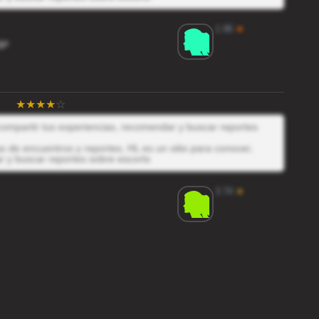
1.96
★
BP
 compartir tus experiencias, recomendar y buscar reportes
 de encuentros y reportes, HL es un sitio para conocer,
r y buscar reportes sobre escorts
3.74
★