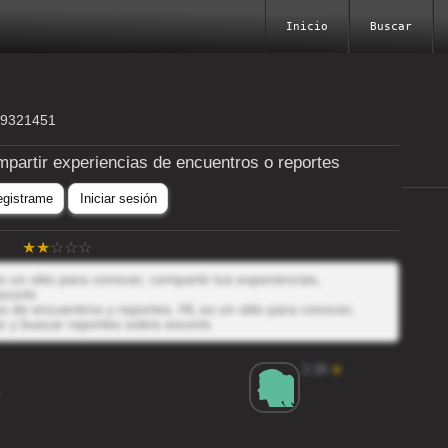
Inicio
Buscar
19321451
mpartir experiencias de encuentros o reportes
egistrame
Iniciar sesión
s un sitio para conocer, compartir tus experiencias,
scorts
 de encuentros y reportes, HL es un sitio para conocer,
r y buscar reportes sobre escorts
3.38
★