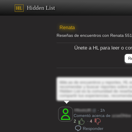
Hidden List
HL
Renata
Reseñas de encuentros con Renata 55
Únete a HL para leer o co
R
tilde;as de encuentros y reportes, HL e
recomendar y buscar reportes sobre e
Hidden List es la comunidad de reseñas
compartir tus experiencias, recomenda
YRmhUR
@
· 1h
Comentó acerca de
ucseDhbw
2
·
4
Responder