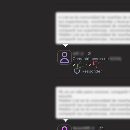
n List es la comunidad de reseñas de e
tus experiencias, recomendar y buscar
Hidden List es la comunidad de reseñas
compartir tus experiencias, recomenda
Hidden List es la comunidad de reseñas
compartir tus experiencias, recomenda
toR
@
· 2h
Comentó acerca de
K2XXj
5
·
5
Responder
HL es un sitio para conocer, compartir
escorts
Hidden List es la comunidad de reseñas
compartir tus experiencias, recomenda
Hidden List es la comunidad de reseñas
compartir tus experiencias, recomenda
9ezenMB
@
· 3h