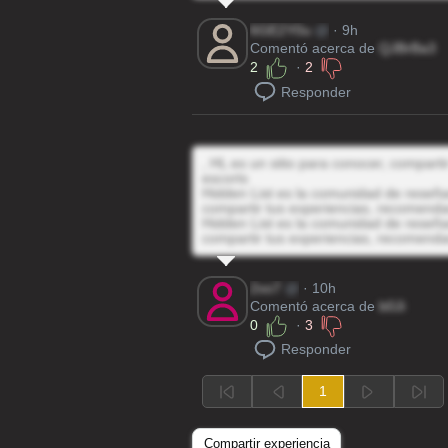
6GE2Y0u
@
· 9h
Comentó acerca de
QJBrBa3
2
·
2
Responder
, HL es un sitio para conocer, compart
escorts
Hidden List es la comunidad de reseñas
compartir tus experiencias, recomenda
Hidden List es la comunidad de reseñas
compartir tus experiencias, recomenda
2xo7
@
· 10h
Comentó acerca de
b0Ji
0
·
3
Responder
1