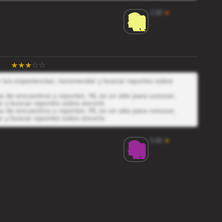
2.58
★
ir tus experiencias, recomendar y buscar reportes sobre
 de encuentros y reportes, HL es un sitio para conocer,
r y buscar reportes sobre escorts
 de encuentros y reportes, HL es un sitio para conocer,
r y buscar reportes sobre escorts
3.69
★