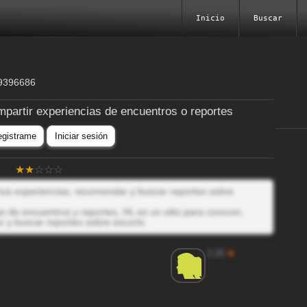
Inicio
Buscar
69396686
mpartir experiencias de encuentros o reportes
egistrame
Iniciar sesión
 tus experiencias, recomendar y buscar reportes sobre
 de encuentros y reportes, HL es un sitio para conocer,
r y buscar reportes sobre escorts
2.20
★