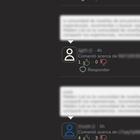
a comunidad de reseñas de encuentros 
experiencias, recomendar y buscar rep
Hidden List es la comunidad de reseñas
compartir tus experiencias, recomenda
hgYt
@
· 4h
Comentó acerca de
RA71EfCB
1
·
0
Responder
corts
Hidden List es la comunidad de reseñas
compartir tus experiencias, recomenda
Hidden List es la comunidad de reseñas
compartir tus experiencias, recomenda
ZcvzA
@
· 5h
Comentó acerca de
c7say7p68
4
·
3