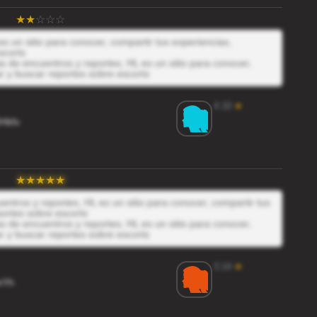
s un sitio para conocer, compartir tus experiencias,
scorts
 de encuentros y reportes, HL es un sitio para conocer,
r y buscar reportes sobre escorts
4.10
★
Hkfv
ntros y reportes, HL es un sitio para conocer, compartir tus
ortes sobre escorts
 de encuentros y reportes, HL es un sitio para conocer,
r y buscar reportes sobre escorts
3.14
★
eYh