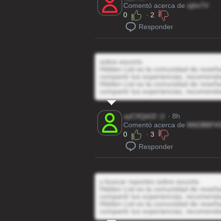
Comentó acerca de
ojIm7V
0
·
2
Responder
sobre escorts
Hidden List es la comunidad de reseñas
compartir tus experiencias, recomenda
Hidden List es la comunidad de reseñas
compartir tus experiencias, recomenda
uyCXQdJ2
@
· 8h
Comentó acerca de
M6DB8FK
0
·
3
Responder
y buscar reportes sobre escorts
Hidden List es la comunidad de reseñas
compartir tus experiencias, recomenda
Hidden List es la comunidad de reseñas
compartir tus experiencias, recomenda