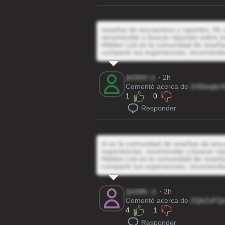
reseñas de encuentros y reportes, HL e
recomendar y buscar reportes sobre e
Hidden List es la comunidad de reseñas
compartir tus experiencias, recomenda
jhO0Zf
@
· 2h
Comentó acerca de
2r60wqbrX
1
·
0
Responder
st es la comunidad de reseñas de encue
experiencias, recomendar y buscar rep
Hidden List es la comunidad de reseñas
compartir tus experiencias, recomenda
Qx5ML
@
· 3h
Comentó acerca de
ZQkZoFQ
4
·
1
Responder