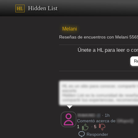
Hidden List
HL
Melani
Reseñas de encuentros con Melani 55
Únete a HL para leer o co
R
HL es un sitio para conocer, compartir
escorts
Hidden List es la comunidad de reseñas
compartir tus experiencias, recomenda
XhlkKAlG
@
· 1h
Comentó acerca de
GKqocQ
1
·
5
Responder