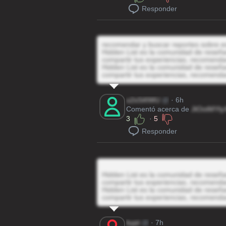
Responder
recomendar y buscar reportes sobre e
Hidden List es la comunidad de reseñas
compartir tus experiencias, recomenda
Hidden List es la comunidad de reseñas
compartir tus experiencias, recomenda
u2sS4IWU
@
· 6h
Comentó acerca de
JtOotMYly
3
·
5
Responder
Hidden List es la comunidad de reseñas
compartir tus experiencias, recomenda
Hidden List es la comunidad de reseñas
compartir tus experiencias, recomenda
bypt
@
· 7h