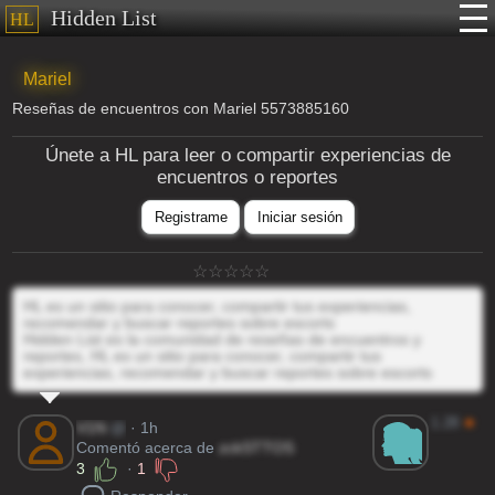
Hidden List
HL
Mariel
Reseñas de encuentros con Mariel 5573885160
Únete a HL para leer o compartir experiencias de
encuentros o reportes
Registrame
Iniciar sesión
HL es un sitio para conocer, compartir tus experiencias,
recomendar y buscar reportes sobre escorts
Hidden List es la comunidad de reseñas de encuentros y
reportes, HL es un sitio para conocer, compartir tus
experiencias, recomendar y buscar reportes sobre escorts
1.28
★
V1N
@
· 1h
Comentó acerca de
zckSTTOS
3
·
1