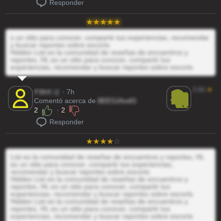
Responder
s un sitio para conocer, compartir tus experiencias, recomendar
y buscar reportes sobre escorts
Hidden List es la comunidad de reseñas de encuentros y
reportes, HL es un sitio para conocer, compartir tus
experiencias, recomendar y buscar reportes sobre escorts
3.64
★
FShX
@
· 7h
Comentó acerca de
BEESJAodG
2
·
2
Responder
List es la comunidad de reseñas de encuentros y reportes, HL
es un sitio para conocer, compartir tus experiencias,
recomendar y buscar reportes sobre escorts
Hidden List es la comunidad de reseñas de encuentros y
reportes, HL es un sitio para conocer, compartir tus
experiencias, recomendar y buscar reportes sobre escorts
Hidden List es la comunidad de reseñas de encuentros y
reportes, HL es un sitio para conocer, compartir tus
experiencias, recomendar y buscar reportes sobre escorts