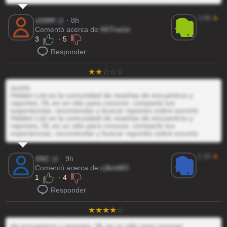
3.99
★
cGMR
@
· 8h
Comentó acerca de
KKTrwUn
3
·
5
Responder
scorts
Hidden List es la comunidad de reseñas de encuentros y
reportes, HL es un sitio para conocer, compartir tus
experiencias, recomendar y buscar reportes sobre escorts
Hidden List es la comunidad de reseñas de encuentros y
reportes, HL es un sitio para conocer, compartir tus
experiencias, recomendar y buscar reportes sobre escorts
2.16
★
XNC
@
· 9h
Comentó acerca de
cJkmMO
1
·
4
Responder
de encuentros y reportes, HL es un sitio para conocer,