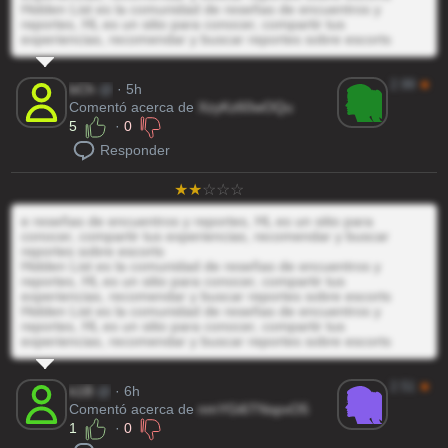
Hidden List es la comunidad de reseñas de encuentros y
reportes, HL es un sitio para conocer, compartir tus
experiencias, recomendar y buscar reportes sobre escorts
2.99
★
bCh
@
· 5h
Comentó acerca de
XzyKz60wOQu
5
·
0
Responder
e reseñas de encuentros y reportes, HL es un sitio para
conocer, compartir tus experiencias, recomendar y buscar
reportes sobre escorts
Hidden List es la comunidad de reseñas de encuentros y
reportes, HL es un sitio para conocer, compartir tus
experiencias, recomendar y buscar reportes sobre escorts
Hidden List es la comunidad de reseñas de encuentros y
reportes, HL es un sitio para conocer, compartir tus
experiencias, recomendar y buscar reportes sobre escorts
2.51
★
k1B
@
· 6h
Comentó acerca de
nmYGi6TNspxO5
1
·
0