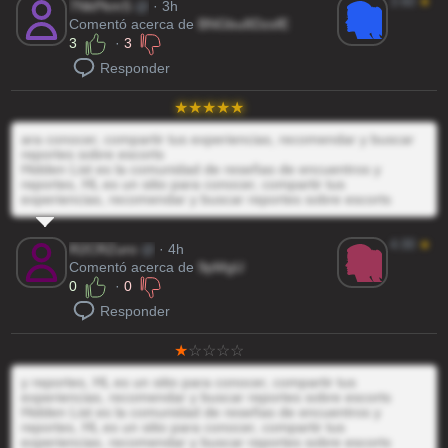
3.60
★
7NkPkmS
@
· 3h
Comentó acerca de
BNGbu8DzsfE
3
·
3
Responder
ara conocer, compartir tus experiencias, recomendar y buscar
reportes sobre escorts
Hidden List es la comunidad de reseñas de encuentros y
reportes, HL es un sitio para conocer, compartir tus
experiencias, recomendar y buscar reportes sobre escorts
4.00
★
R2CRZuro
@
· 4h
Comentó acerca de
9pMgU
0
·
0
Responder
y reportes, HL es un sitio para conocer, compartir tus
experiencias, recomendar y buscar reportes sobre escorts
Hidden List es la comunidad de reseñas de encuentros y
reportes, HL es un sitio para conocer, compartir tus
experiencias, recomendar y buscar reportes sobre escorts