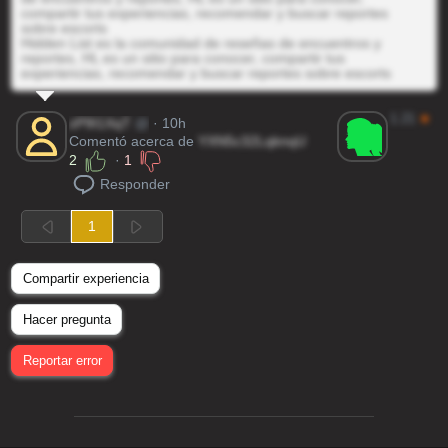
compartir tus experiencias, recomendar y buscar reportes
sobre escorts
Hidden List es la comunidad de reseñas de encuentros y
reportes, HL es un sitio para conocer, compartir tus
experiencias, recomendar y buscar reportes sobre escorts
1.21
★
zP9I1XqT
@
· 10h
Comentó acerca de
YXN5c32LqknqU
2
·
1
Responder
1