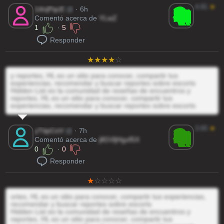
4.81
★
14njPqcE
@
· 6h
Comentó acerca de
YLwZ
1
·
5
Responder
y reportes, HL es un sitio para conocer, compartir tus
experiencias, recomendar y buscar reportes sobre escorts
Hidden List es la comunidad de reseñas de encuentros y
reportes, HL es un sitio para conocer, compartir tus
experiencias, recomendar y buscar reportes sobre escorts
3.65
★
yTtipCoV
@
· 7h
Comentó acerca de
jllGVljHgxf5X
0
·
0
Responder
ortes, HL es un sitio para conocer, compartir tus experiencias,
recomendar y buscar reportes sobre escorts
Hidden List es la comunidad de reseñas de encuentros y
reportes, HL es un sitio para conocer, compartir tus