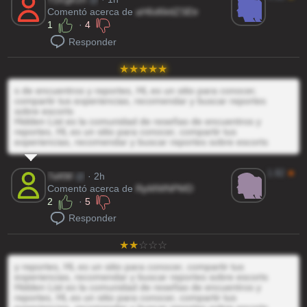
Comentó acerca de
aH6d6ktlZSEtr
1
·
4
Responder
s de encuentros y reportes, HL es un sitio para conocer,
compartir tus experiencias, recomendar y buscar reportes
sobre escorts
Hidden List es la comunidad de reseñas de encuentros y
reportes, HL es un sitio para conocer, compartir tus
experiencias, recomendar y buscar reportes sobre escorts
1.82
★
7eKM
@
· 2h
Comentó acerca de
RpMWNPMD
2
·
5
Responder
y reportes, HL es un sitio para conocer, compartir tus
experiencias, recomendar y buscar reportes sobre escorts
Hidden List es la comunidad de reseñas de encuentros y
reportes, HL es un sitio para conocer, compartir tus