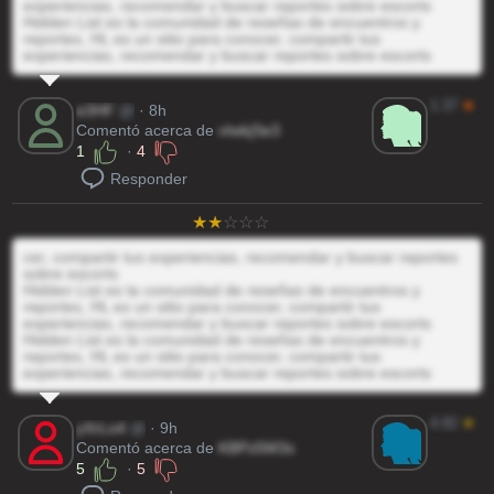
experiencias, recomendar y buscar reportes sobre escorts
Hidden List es la comunidad de reseñas de encuentros y
reportes, HL es un sitio para conocer, compartir tus
experiencias, recomendar y buscar reportes sobre escorts
1.37
★
e3HF
@
· 8h
Comentó acerca de
vIwkjSe3
1
·
4
Responder
cer, compartir tus experiencias, recomendar y buscar reportes
sobre escorts
Hidden List es la comunidad de reseñas de encuentros y
reportes, HL es un sitio para conocer, compartir tus
experiencias, recomendar y buscar reportes sobre escorts
Hidden List es la comunidad de reseñas de encuentros y
reportes, HL es un sitio para conocer, compartir tus
experiencias, recomendar y buscar reportes sobre escorts
4.82
★
yXrLo4
@
· 9h
Comentó acerca de
KBPz5M3s
5
·
5