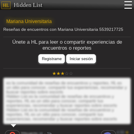
Hidden List
HL
Mariana Universitaria
Reseñas de encuentros con Mariana Universitaria 5539217725
Únete a HL para leer o compartir experiencias de
encuentros o reportes
Registrame
Iniciar sesión
es la comunidad de reseñas de encuentros y reportes, HL es
un sitio para conocer, compartir tus experiencias, recomendar y
buscar reportes sobre escorts
Hidden List es la comunidad de reseñas de encuentros y
reportes, HL es un sitio para conocer, compartir tus
experiencias, recomendar y buscar reportes sobre escorts
Hidden List es la comunidad de reseñas de encuentros y
reportes, HL es un sitio para conocer, compartir tus
experiencias, recomendar y buscar reportes sobre escorts
4.50
★
TDcgk1h
@
· 1h