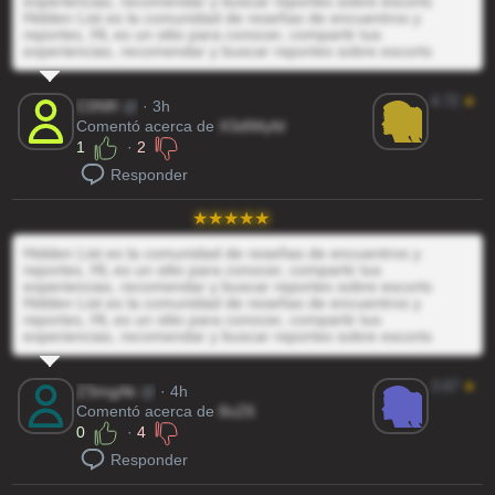
experiencias, recomendar y buscar reportes sobre escorts
Hidden List es la comunidad de reseñas de encuentros y
reportes, HL es un sitio para conocer, compartir tus
experiencias, recomendar y buscar reportes sobre escorts
4.72
★
C0NR
@
· 3h
Comentó acerca de
X3dIMyfd
1
·
2
Responder
Hidden List es la comunidad de reseñas de encuentros y
reportes, HL es un sitio para conocer, compartir tus
experiencias, recomendar y buscar reportes sobre escorts
Hidden List es la comunidad de reseñas de encuentros y
reportes, HL es un sitio para conocer, compartir tus
experiencias, recomendar y buscar reportes sobre escorts
3.67
★
ZSmgAk
@
· 4h
Comentó acerca de
8oZ6
0
·
4
Responder