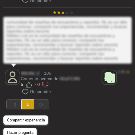
Responder
comunidad de reseñas de encuentros y reportes, HL es un sitio
para conocer, compartir tus experiencias, recomendar y buscar
reportes sobre escorts
Hidden List es la comunidad de reseñas de encuentros y
reportes, HL es un sitio para conocer, compartir tus
experiencias, recomendar y buscar reportes sobre escorts
Hidden List es la comunidad de reseñas de encuentros y
reportes, HL es un sitio para conocer, compartir tus
experiencias, recomendar y buscar reportes sobre escorts
3.80
★
M6U6b
@
· 10h
Comentó acerca de
0GsFC3fN
5
·
0
Responder
1