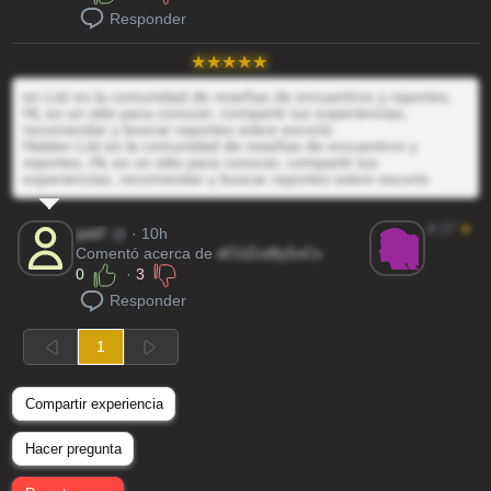
Responder
en List es la comunidad de reseñas de encuentros y reportes,
HL es un sitio para conocer, compartir tus experiencias,
recomendar y buscar reportes sobre escorts
Hidden List es la comunidad de reseñas de encuentros y
reportes, HL es un sitio para conocer, compartir tus
experiencias, recomendar y buscar reportes sobre escorts
4.17
★
jwkF
@
· 10h
Comentó acerca de
dCUZot8y5xCv
0
·
3
Responder
1