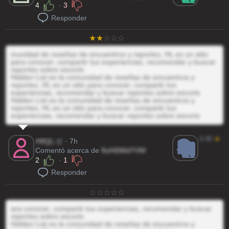
4
·
3
Responder
munidad de reseñas de encuentros y reportes, HL es un sitio
para conocer, compartir tus experiencias, recomendar y buscar
reportes sobre escorts
Hidden List es la comunidad de reseñas de encuentros y
reportes, HL es un sitio para conocer, compartir tus
experiencias, recomendar y buscar reportes sobre escorts
Hidden List es la comunidad de reseñas de encuentros y
reportes, HL es un sitio para conocer, compartir tus
experiencias, recomendar y buscar reportes sobre escorts
4.46
★
H9QL
@
· 7h
Comentó acerca de
9uHi0MdYVM
2
·
1
Responder
ara conocer, compartir tus experiencias, recomendar y buscar
reportes sobre escorts
Hidden List es la comunidad de reseñas de encuentros y