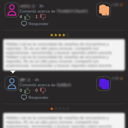
1.60
★
nOU1
@
· 3h
Comentó acerca de
T5xN6OYJ3wXCl
4
·
1
Responder
Hidden List es la comunidad de reseñas de encuentros y
reportes, HL es un sitio para conocer, compartir tus
experiencias, recomendar y buscar reportes sobre escorts
Hidden List es la comunidad de reseñas de encuentros y
reportes, HL es un sitio para conocer, compartir tus
experiencias, recomendar y buscar reportes sobre escorts
3.40
★
jBF
@
· 4h
Comentó acerca de
Xs6BuS
0
·
0
Responder
Hidden List es la comunidad de reseñas de encuentros y
reportes, HL es un sitio para conocer, compartir tus
experiencias, recomendar y buscar reportes sobre escorts