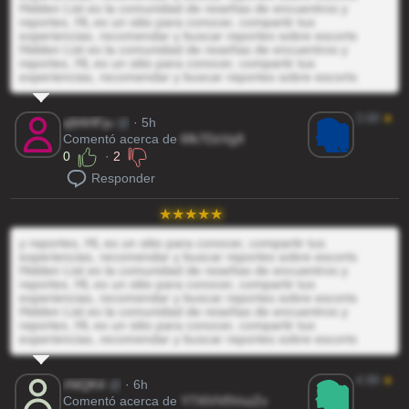
Hidden List es la comunidad de reseñas de encuentros y
reportes, HL es un sitio para conocer, compartir tus
experiencias, recomendar y buscar reportes sobre escorts
Hidden List es la comunidad de reseñas de encuentros y
reportes, HL es un sitio para conocer, compartir tus
experiencias, recomendar y buscar reportes sobre escorts
3.68
★
q8AHFju
@
· 5h
Comentó acerca de
6fk7DzVg9
0
·
2
Responder
y reportes, HL es un sitio para conocer, compartir tus
experiencias, recomendar y buscar reportes sobre escorts
Hidden List es la comunidad de reseñas de encuentros y
reportes, HL es un sitio para conocer, compartir tus
experiencias, recomendar y buscar reportes sobre escorts
Hidden List es la comunidad de reseñas de encuentros y
reportes, HL es un sitio para conocer, compartir tus
experiencias, recomendar y buscar reportes sobre escorts
4.99
★
rNiQK4
@
· 6h
Comentó acerca de
Y7XIVV0VxzZv