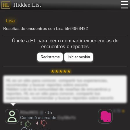
Hidden List
HL
Lisa
Reseñas de encuentros con Lisa 5564968492
Únete a HL para leer o compartir experiencias de
encuentros o reportes
Registrame
Iniciar sesión
HL es un sitio para conocer, compartir tus experiencias,
recomendar y buscar reportes sobre escorts
Hidden List es la comunidad de reseñas de encuentros y
reportes, HL es un sitio para conocer, compartir tus
experiencias, recomendar y buscar reportes sobre escorts
4.70
★
R2wJAO1
@
· 1h
Comentó acerca de
CryS6oYz
3
·
4