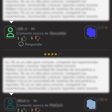
reportes, HL es un sitio para conocer, compartir tus
experiencias, recomendar y buscar reportes sobre escorts
Hidden List es la comunidad de reseñas de encuentros y
reportes, HL es un sitio para conocer, compartir tus
experiencias, recomendar y buscar reportes sobre escorts
3.71
★
d35
@
· 8h
Comentó acerca de
3lwxce8de
1
·
5
Responder
es, HL es un sitio para conocer, compartir tus experiencias,
recomendar y buscar reportes sobre escorts
Hidden List es la comunidad de reseñas de encuentros y
reportes, HL es un sitio para conocer, compartir tus
experiencias, recomendar y buscar reportes sobre escorts
Hidden List es la comunidad de reseñas de encuentros y
reportes, HL es un sitio para conocer, compartir tus
experiencias, recomendar y buscar reportes sobre escorts
2.80
★
6RvA
@
· 9h
Comentó acerca de
PhbGn9
2
·
3