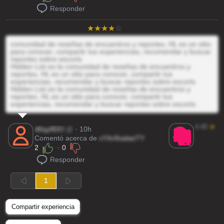
Responder
comunidad de reseñas de encuentros y reportes, HL es un sitio
para conocer, compartir tus experiencias, recomendar y buscar
reportes sobre escorts
Hidden List es la comunidad de reseñas de encuentros y
reportes, HL es un sitio para conocer, compartir tus
experiencias, recomendar y buscar reportes sobre escorts
Hidden List es la comunidad de reseñas de encuentros y
reportes, HL es un sitio para conocer, compartir tus
experiencias, recomendar y buscar reportes sobre escorts
4.40
★
d6qyflDO
@
· 10h
Comentó acerca de
vY4v9salaeTY
2
·
0
Responder
1