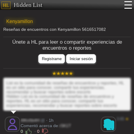
Hidden List
HL
Kenyamillon
Reseñas de encuentros con Kenyamillon 5616517082
Únete a HL para leer o compartir experiencias de
encuentros o reportes
Registrame
Iniciar sesión
List es la comunidad de reseñas de encuentros y reportes, HL
es un sitio para conocer, compartir tus experiencias,
recomendar y buscar reportes sobre escorts
Hidden List es la comunidad de reseñas de encuentros y
reportes, HL es un sitio para conocer, compartir tus
experiencias, recomendar y buscar reportes sobre escorts
3.65
★
t9Kn5b4H
@
· 1h
Comentó acerca de
rSK1T
0
·
0