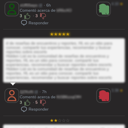
4.10
★
oUf55wys
@
· 6h
Comentó acerca de
kR6oXO
3
·
3
Responder
d de reseñas de encuentros y reportes, HL es un sitio para
conocer, compartir tus experiencias, recomendar y buscar
reportes sobre escorts
Hidden List es la comunidad de reseñas de encuentros y
reportes, HL es un sitio para conocer, compartir tus
experiencias, recomendar y buscar reportes sobre escorts
Hidden List es la comunidad de reseñas de encuentros y
reportes, HL es un sitio para conocer, compartir tus
experiencias, recomendar y buscar reportes sobre escorts
3.39
★
QZKoN
@
· 7h
Comentó acerca de
KtSB6zzqOfH
3
·
5
Responder