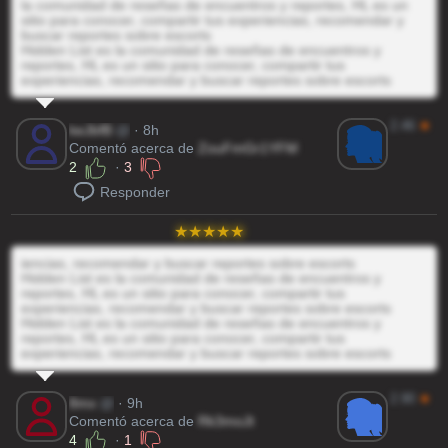
la comunidad de reseñas de encuentros y reportes, HL es un
sitio para conocer, compartir tus experiencias, recomendar y
buscar reportes sobre escorts
Hidden List es la comunidad de reseñas de encuentros y
reportes, HL es un sitio para conocer, compartir tus
experiencias, recomendar y buscar reportes sobre escorts
2.46
★
keJbfB
@
· 8h
Comentó acerca de
ZouFmGr1YFM
2
·
3
Responder
iencias, recomendar y buscar reportes sobre escorts
Hidden List es la comunidad de reseñas de encuentros y
reportes, HL es un sitio para conocer, compartir tus
experiencias, recomendar y buscar reportes sobre escorts
Hidden List es la comunidad de reseñas de encuentros y
reportes, HL es un sitio para conocer, compartir tus
experiencias, recomendar y buscar reportes sobre escorts
2.90
★
8mx
@
· 9h
Comentó acerca de
Rk3moJt
4
·
1