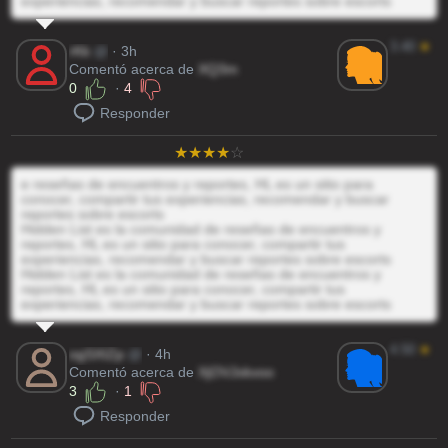
experiencias, recomendar y buscar reportes sobre escorts
3.40
★
rKk
@
· 3h
Comentó acerca de
XQ3m
0
·
4
Responder
e reseñas de encuentros y reportes, HL es un sitio para
conocer, compartir tus experiencias, recomendar y buscar
reportes sobre escorts
Hidden List es la comunidad de reseñas de encuentros y
reportes, HL es un sitio para conocer, compartir tus
experiencias, recomendar y buscar reportes sobre escorts
Hidden List es la comunidad de reseñas de encuentros y
reportes, HL es un sitio para conocer, compartir tus
experiencias, recomendar y buscar reportes sobre escorts
4.50
★
ogSXIZp
@
· 4h
Comentó acerca de
XjOVJxkvoo
3
·
1
Responder