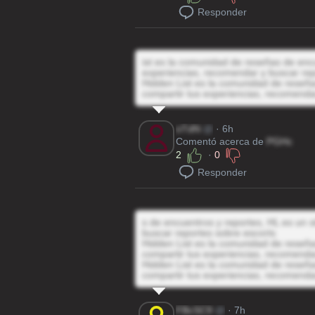
Responder
ist es la comunidad de reseñas de encu
experiencias, recomendar y buscar rep
Hidden List es la comunidad de reseñas
compartir tus experiencias, recomenda
oTdN
@
· 6h
Comentó acerca de
PGHc
2
·
0
Responder
s de encuentros y reportes, HL es un s
buscar reportes sobre escorts
Hidden List es la comunidad de reseñas
compartir tus experiencias, recomenda
Hidden List es la comunidad de reseñas
compartir tus experiencias, recomenda
FBcSC9
@
· 7h