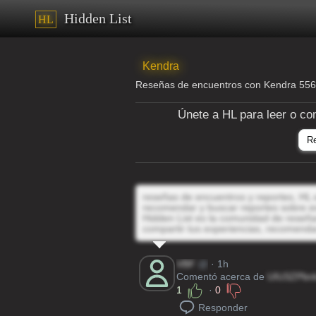
Hidden List
HL
Kendra
Reseñas de encuentros con Kendra 55
Únete a HL para leer o co
R
reseñas de encuentros y reportes, HL e
recomendar y buscar reportes sobre e
Hidden List es la comunidad de reseñas
compartir tus experiencias, recomenda
VBF
@
· 1h
Comentó acerca de
UIU3ZPbn
1
·
0
Responder