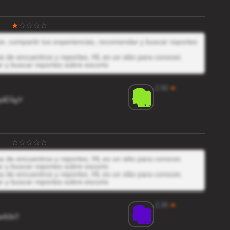
cer, compartir tus experiencias, recomendar y buscar reportes
 de encuentros y reportes, HL es un sitio para conocer,
r y buscar reportes sobre escorts
2.50
★
qdESgY
 de encuentros y reportes, HL es un sitio para conocer,
r y buscar reportes sobre escorts
 de encuentros y reportes, HL es un sitio para conocer,
r y buscar reportes sobre escorts
2.20
★
w92kT