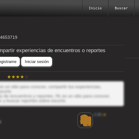
Inicio
Buscar
64653719
mpartir experiencias de encuentros o reportes
egistrame
Iniciar sesión
s un sitio para conocer, compartir tus experiencias,
scorts
 de encuentros y reportes, HL es un sitio para conocer,
r y buscar reportes sobre escorts
4.68
★
k