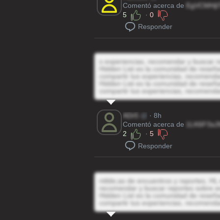
Comentó acerca de
EgVCMHjl
5
·
0
Responder
s experiencias, recomendar y buscar r
Hidden List es la comunidad de reseñas
compartir tus experiencias, recomenda
Hidden List es la comunidad de reseñas
compartir tus experiencias, recomenda
ADr5
@
· 8h
Comentó acerca de
1LK6FSsJ
2
·
5
Responder
ntilde;as de encuentros y reportes, HL 
recomendar y buscar reportes sobre e
Hidden List es la comunidad de reseñas
compartir tus experiencias, recomenda