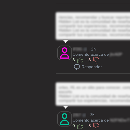
riencias, recomendar y buscar reporte
Hidden List es la comunidad de reseñas
compartir tus experiencias, recomenda
Hidden List es la comunidad de reseñas
compartir tus experiencias, recomenda
iFDG
@
· 2h
Comentó acerca de
jhrA0P
3
·
3
Responder
ortes, HL es un sitio para conocer, co
escorts
Hidden List es la comunidad de reseñas
compartir tus experiencias, recomenda
ZI57
@
· 3h
Comentó acerca de
N2FNDxrT
0
·
5