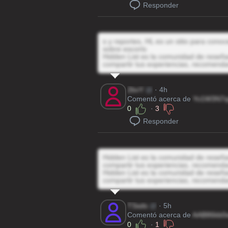
Responder
s y reportes, HL es un sitio para cono
sobre escorts
Hidden List es la comunidad de reseñas
compartir tus experiencias, recomenda
2bvY
@
· 4h
Comentó acerca de
Yv1W3N7
0
·
3
Responder
Hidden List es la comunidad de reseñas
compartir tus experiencias, recomenda
Hidden List es la comunidad de reseñas
compartir tus experiencias, recomenda
TSsds
@
· 5h
Comentó acerca de
AAB86kb0
0
·
1