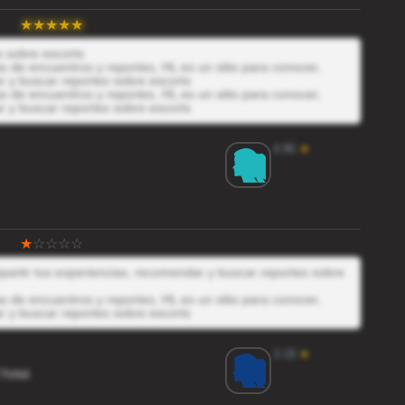
s sobre escorts
 de encuentros y reportes, HL es un sitio para conocer,
r y buscar reportes sobre escorts
 de encuentros y reportes, HL es un sitio para conocer,
r y buscar reportes sobre escorts
4.86
★
mpartir tus experiencias, recomendar y buscar reportes sobre
 de encuentros y reportes, HL es un sitio para conocer,
r y buscar reportes sobre escorts
3.18
★
7hN4