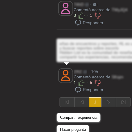
74hD
@
· 9h
Comentó acerca de
TMyJQ4
3
·
1
Responder
eñas de encuentros y reportes, HL es u
y buscar reportes sobre escorts
Hidden List es la comunidad de reseñas
compartir tus experiencias, recomenda
ZRZ
@
· 10h
Comentó acerca de
SKsjm
1
·
5
Responder
1