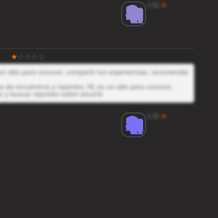
1.51
★
n sitio para conocer, compartir tus experiencias, recomendar
 de encuentros y reportes, HL es un sitio para conocer,
r y buscar reportes sobre escorts
1.22
★