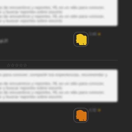
 de encuentros y reportes, HL es un sitio para conocer,
r y buscar reportes sobre escorts
 de encuentros y reportes, HL es un sitio para conocer,
r y buscar reportes sobre escorts
3.44
★
gLZl
io para conocer, compartir tus experiencias, recomendar y
 de encuentros y reportes, HL es un sitio para conocer,
r y buscar reportes sobre escorts
 de encuentros y reportes, HL es un sitio para conocer,
r y buscar reportes sobre escorts
4.32
★