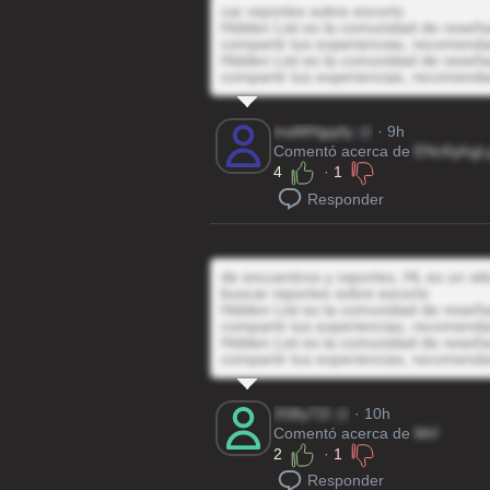
car reportes sobre escorts
Hidden List es la comunidad de reseñas
compartir tus experiencias, recomenda
Hidden List es la comunidad de reseñas
compartir tus experiencias, recomenda
maMHgq4y
@
· 9h
Comentó acerca de
ENcKphgL
4
·
1
Responder
de encuentros y reportes, HL es un sit
buscar reportes sobre escorts
Hidden List es la comunidad de reseñas
compartir tus experiencias, recomenda
Hidden List es la comunidad de reseñas
compartir tus experiencias, recomenda
3S8y72I
@
· 10h
Comentó acerca de
Mrf
2
·
1
Responder