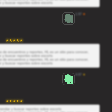
r y buscar reportes sobre escorts
1.97
★
 de encuentros y reportes, HL es un sitio para conocer,
r y buscar reportes sobre escorts
 de encuentros y reportes, HL es un sitio para conocer,
r y buscar reportes sobre escorts
4.87
★
mendar y buscar reportes sobre escorts