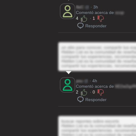
8eC
@
· 3h
Comentó acerca de
vccp
4
·
1
Responder
un sitio para conocer, compartir tus e
Hidden List es la comunidad de reseñas
compartir tus experiencias, recomenda
Hidden List es la comunidad de reseñas
compartir tus experiencias, recomenda
psu
@
· 4h
Comentó acerca de
6E2w2qz
2
·
0
Responder
buscar reportes sobre escorts
Hidden List es la comunidad de reseñas
compartir tus experiencias, recomenda
Hidden List es la comunidad de reseñas