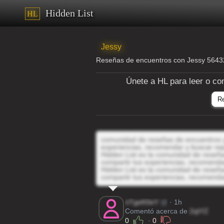
Hidden List
HL
Jessy
Reseñas de encuentros con Jessy 564
Únete a HL para leer o co
R
comunidad de reseñas de encuentros y 
experiencias, recomendar y buscar rep
Hidden List es la comunidad de reseñas
compartir tus experiencias, recomenda
Hidden List es la comunidad de reseñas
compartir tus experiencias, recomenda
nTgeK0eY
@
· 1h
Comentó acerca de
2qtYZ
0
·
0