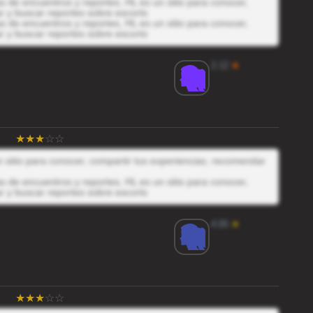
 de encuentros y reportes, HL es un sitio para conocer,
r y buscar reportes sobre escorts
 de encuentros y reportes, HL es un sitio para conocer,
r y buscar reportes sobre escorts
2.12
★
 sitio para conocer, compartir tus experiencias, recomendar
 de encuentros y reportes, HL es un sitio para conocer,
r y buscar reportes sobre escorts
4.65
★