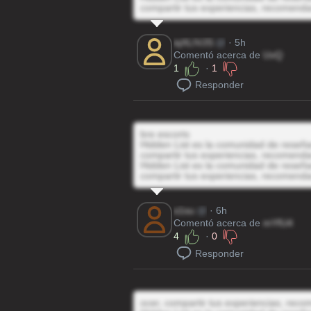
compartir tus experiencias, recomenda
iqXLIVJS
@
· 5h
Comentó acerca de
UvQ
1
·
1
Responder
bre escorts
Hidden List es la comunidad de reseñas
compartir tus experiencias, recomenda
Hidden List es la comunidad de reseñas
compartir tus experiencias, recomenda
s1su
@
· 6h
Comentó acerca de
mYfU4
4
·
0
Responder
ocer, compartir tus experiencias, reco