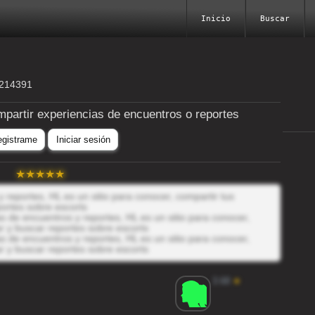
Inicio
Buscar
3214391
mpartir experiencias de encuentros o reportes
egistrame
Iniciar sesión
reportes, HL es un sitio para conocer, compartir tus
ortes sobre escorts
 de encuentros y reportes, HL es un sitio para conocer,
r y buscar reportes sobre escorts
 de encuentros y reportes, HL es un sitio para conocer,
r y buscar reportes sobre escorts
3.68
★