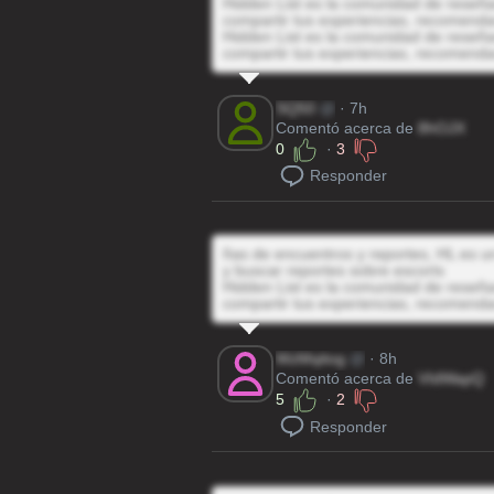
Hidden List es la comunidad de reseñas
compartir tus experiencias, recomenda
Hidden List es la comunidad de reseñas
compartir tus experiencias, recomenda
SQ50
@
· 7h
Comentó acerca de
8hOJX
0
·
3
Responder
ñas de encuentros y reportes, HL es un
y buscar reportes sobre escorts
Hidden List es la comunidad de reseñas
compartir tus experiencias, recomenda
WzMqitog
@
· 8h
Comentó acerca de
VIdWapQ
5
·
2
Responder