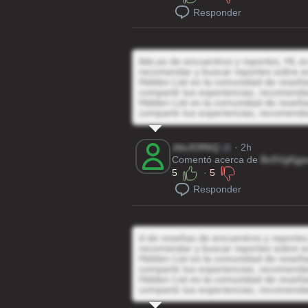
Responder
ilde;as de encuentros y reportes, HL es
recomendar y buscar reportes sobre e
Hidden List es la comunidad de reseñas
compartir tus experiencias, recomenda
Hidden List es la comunidad de reseñas
compartir tus experiencias, recomenda
JdoJORkQ
@
· 2h
Comentó acerca de
Bc0VgKjgs
5
·
5
Responder
d de reseñas de encuentros y reportes,
recomendar y buscar reportes sobre e
Hidden List es la comunidad de reseñas
compartir tus experiencias, recomenda
Hidden List es la comunidad de reseñas
compartir tus experiencias, recomenda