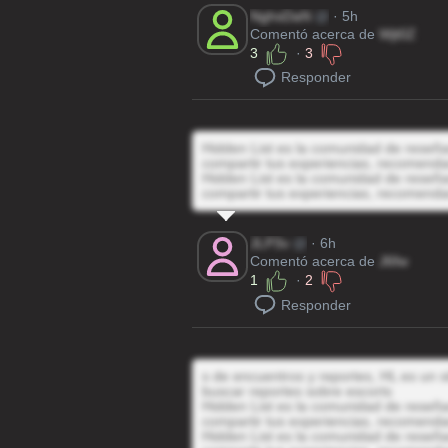
NghsDaN
@
· 5h
Comentó acerca de
Wjt0Z
3
·
3
Responder
Hidden List es la comunidad de reseñas
compartir tus experiencias, recomenda
Hidden List es la comunidad de reseñas
compartir tus experiencias, recomenda
JLP3v
@
· 6h
Comentó acerca de
J6fw
1
·
2
Responder
s de encuentros y reportes, HL es un s
buscar reportes sobre escorts
Hidden List es la comunidad de reseñas
compartir tus experiencias, recomenda
Hidden List es la comunidad de reseñas