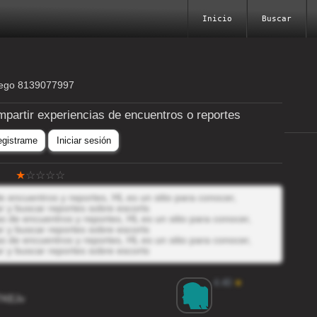
Inicio
Buscar
lego 8139077997
mpartir experiencias de encuentros o reportes
egistrame
Iniciar sesión
 encuentros y reportes, HL es un sitio para conocer,
r y buscar reportes sobre escorts
 de encuentros y reportes, HL es un sitio para conocer,
r y buscar reportes sobre escorts
 de encuentros y reportes, HL es un sitio para conocer,
r y buscar reportes sobre escorts
4.40
★
TKEJv