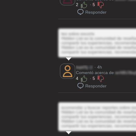
2
·
5
Responder
tes sobre escorts
Hidden List es la comunidad de reseñas
compartir tus experiencias, recomenda
Hidden List es la comunidad de reseñas
compartir tus experiencias, recomenda
bqidSj
@
· 4h
Comentó acerca de
wrABU3bq
4
·
5
Responder
ecomendar y buscar reportes sobre es
Hidden List es la comunidad de reseñas
compartir tus experiencias, recomenda
Hidden List es la comunidad de reseñas
compartir tus experiencias, recomenda