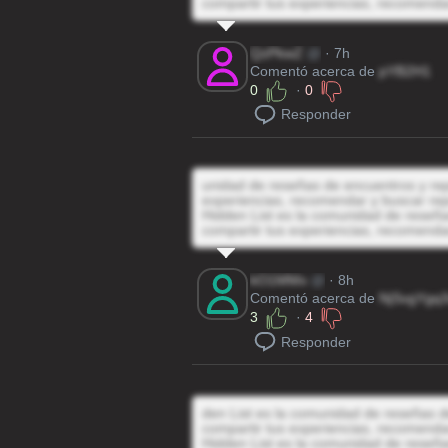
compartir tus experiencias, recomenda
QzPkwZ
@
· 7h
Comentó acerca de
pYB2H1
0
·
0
Responder
unidad de reseñas de encuentros y repo
experiencias, recomendar y buscar rep
Hidden List es la comunidad de reseñas
compartir tus experiencias, recomenda
kO1MMx
@
· 8h
Comentó acerca de
NjSvgYgq
3
·
4
Responder
den List es la comunidad de reseñas de
compartir tus experiencias, recomenda
Hidden List es la comunidad de reseñas