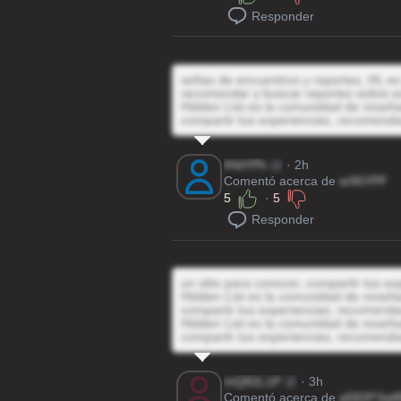
Responder
señas de encuentros y reportes, HL es 
recomendar y buscar reportes sobre e
Hidden List es la comunidad de reseñas
compartir tus experiencias, recomenda
IHdYPh
@
· 2h
Comentó acerca de
wX6YPF
5
·
5
Responder
un sitio para conocer, compartir tus e
Hidden List es la comunidad de reseñas
compartir tus experiencias, recomenda
Hidden List es la comunidad de reseñas
compartir tus experiencias, recomenda
mQ82L1P
@
· 3h
Comentó acerca de
a582FSai