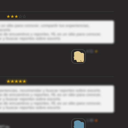
un sitio para conocer, compartir tus experiencias,
scorts
 de encuentros y reportes, HL es un sitio para conocer,
r y buscar reportes sobre escorts
4.51
★
xperiencias, recomendar y buscar reportes sobre escorts
 de encuentros y reportes, HL es un sitio para conocer,
r y buscar reportes sobre escorts
 de encuentros y reportes, HL es un sitio para conocer,
r y buscar reportes sobre escorts
1.90
★
8BTde