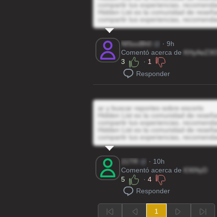
compartir tus experiencias, recomenda
Hidden List es la comunidad de reseñas
compartir tus experiencias, recomenda
NlSuuBh0
@
· 9h
Comentó acerca de
KHyAeZ3
3
·
1
Responder
ar y buscar reportes sobre escorts
Hidden List es la comunidad de reseñas
compartir tus experiencias, recomenda
Hidden List es la comunidad de reseñas
compartir tus experiencias, recomenda
21TR
@
· 10h
Comentó acerca de
lO6NyD
5
·
4
Responder
1