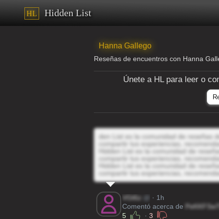
Hidden List
HL
Hanna Gallego
Reseñas de encuentros con Hanna Gal
Únete a HL para leer o co
R
den List es la comunidad de reseñas de
compartir tus experiencias, recomenda
Hidden List es la comunidad de reseñas
compartir tus experiencias, recomenda
Hidden List es la comunidad de reseñas
compartir tus experiencias, recomenda
VGt6z
@
· 1h
Comentó acerca de
PeKKFSw
5
·
3