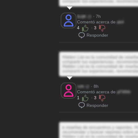
compartir tus experiencias, recomenda
6cljK
@
· 7h
Comentó acerca de
ak4
4
·
3
Responder
Hidden List es la comunidad de reseñas
compartir tus experiencias, recomenda
Hidden List es la comunidad de reseñas
compartir tus experiencias, recomenda
rsIk
@
· 8h
Comentó acerca de
aFMMr
1
·
3
Responder
e reseñas de encuentros y reportes, HL
recomendar y buscar reportes sobre e
Hidden List es la comunidad de reseñas