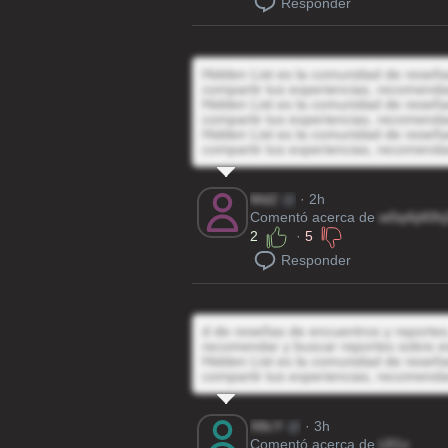
Responder
Hidden List es la comunidad de reseñas
compartir tus experiencias, recomenda
Hidden List es la comunidad de reseñas
compartir tus experiencias, recomenda
Hidden List es la comunidad de reseñas
compartir tus experiencias, recomenda
Md2
@
· 2h
Comentó acerca de
w0q4ij40h
2
·
5
Responder
d de reseñas de encuentros y reportes,
recomendar y buscar reportes sobre e
Hidden List es la comunidad de reseñas
compartir tus experiencias, recomenda
X8cY
@
· 3h
Comentó acerca de
tJI1x