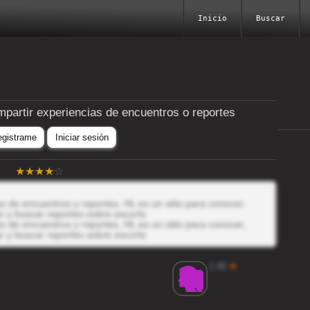
Inicio
Buscar
mpartir experiencias de encuentros o reportes
egistrame
Iniciar sesión
 de encuentros y reportes, HL es un sitio para conocer,
r y buscar reportes sobre escorts
 de encuentros y reportes, HL es un sitio para conocer,
r y buscar reportes sobre escorts
1.45
★