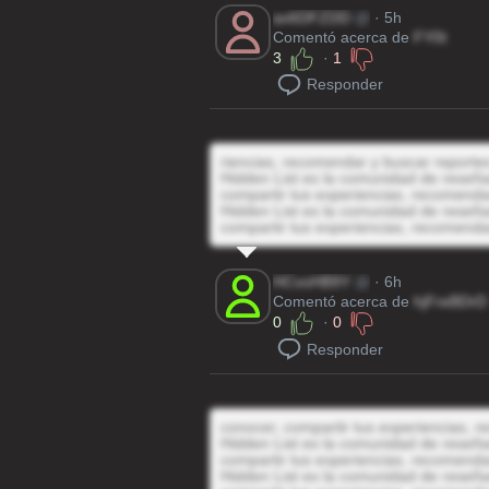
ax6DFZDD
@
· 5h
Comentó acerca de
FY0t
3
·
1
Responder
riencias, recomendar y buscar reporte
Hidden List es la comunidad de reseñas
compartir tus experiencias, recomenda
Hidden List es la comunidad de reseñas
compartir tus experiencias, recomenda
HCvoHB9Y
@
· 6h
Comentó acerca de
hjFreBDrD
0
·
0
Responder
conocer, compartir tus experiencias, 
Hidden List es la comunidad de reseñas
compartir tus experiencias, recomenda
Hidden List es la comunidad de reseñas