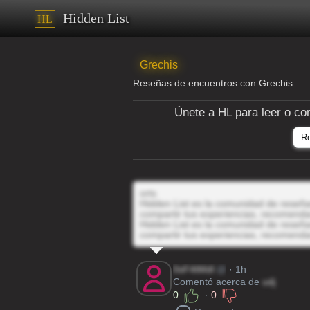
Hidden List
HL
Grechis
Reseñas de encuentros con Grechis
Únete a HL para leer o co
R
orts
Hidden List es la comunidad de reseñas
compartir tus experiencias, recomenda
Hidden List es la comunidad de reseñas
compartir tus experiencias, recomenda
0sF4tMdl
@
· 1h
Comentó acerca de
udj
0
·
0