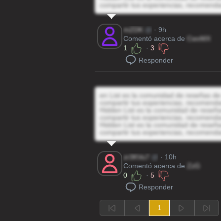
compartir tus experiencias, recomenda
mZDK
@
· 9h
Comentó acerca de
CwvMX
1
·
3
Responder
en List es la comunidad de reseñas de 
compartir tus experiencias, recomenda
Hidden List es la comunidad de reseñas
compartir tus experiencias, recomenda
Hidden List es la comunidad de reseñas
compartir tus experiencias, recomenda
zr3KVu7
@
· 10h
Comentó acerca de
ZzG
0
·
5
Responder
1