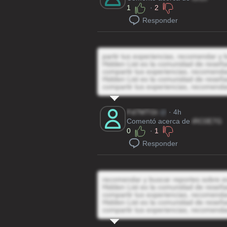
1
·
2
Responder
partir tus experiencias, recomendar y 
Hidden List es la comunidad de reseñas
compartir tus experiencias, recomenda
Hidden List es la comunidad de reseñas
compartir tus experiencias, recomenda
Fd7MTGt
@
· 4h
Comentó acerca de
iRC0E7G
0
·
1
Responder
recomendar y buscar reportes sobre e
Hidden List es la comunidad de reseñas
compartir tus experiencias, recomenda
Hidden List es la comunidad de reseñas
compartir tus experiencias, recomenda