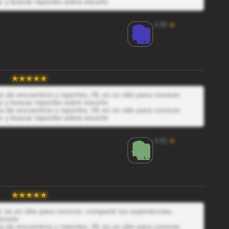
r y buscar reportes sobre escorts
4.90
★
 de encuentros y reportes, HL es un sitio para conocer,
r y buscar reportes sobre escorts
 de encuentros y reportes, HL es un sitio para conocer,
r y buscar reportes sobre escorts
4.81
★
 es un sitio para conocer, compartir tus experiencias,
scorts
 de encuentros y reportes, HL es un sitio para conocer,