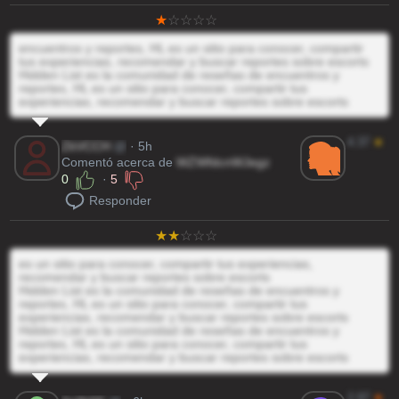
encuentros y reportes, HL es un sitio para conocer, compartir
tus experiencias, recomendar y buscar reportes sobre escorts
Hidden List es la comunidad de reseñas de encuentros y
reportes, HL es un sitio para conocer, compartir tus
experiencias, recomendar y buscar reportes sobre escorts
4.37
★
ZkVCCH
@
· 5h
Comentó acerca de
WZWfdcnWJegz
0
·
5
Responder
es un sitio para conocer, compartir tus experiencias,
recomendar y buscar reportes sobre escorts
Hidden List es la comunidad de reseñas de encuentros y
reportes, HL es un sitio para conocer, compartir tus
experiencias, recomendar y buscar reportes sobre escorts
Hidden List es la comunidad de reseñas de encuentros y
reportes, HL es un sitio para conocer, compartir tus
experiencias, recomendar y buscar reportes sobre escorts
2.97
★