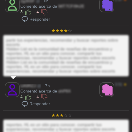
2g3h5F
@
· 6h
Comentó acerca de
MlT7CFI9h2E
3
·
4
Responder
partir tus experiencias, recomendar y buscar reportes sobre
escorts
Hidden List es la comunidad de reseñas de encuentros y
reportes, HL es un sitio para conocer, compartir tus
experiencias, recomendar y buscar reportes sobre escorts
Hidden List es la comunidad de reseñas de encuentros y
reportes, HL es un sitio para conocer, compartir tus
experiencias, recomendar y buscar reportes sobre escorts
3.51
★
UA9RZJ
@
· 7h
Comentó acerca de
ehP8X
4
·
4
Responder
reportes, HL es un sitio para conocer, compartir tus
experiencias, recomendar y buscar reportes sobre escorts