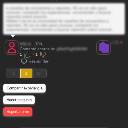
e reseñas de encuentros y reportes, HL es un sitio para
conocer, compartir tus experiencias, recomendar y buscar
reportes sobre escorts
Hidden List es la comunidad de reseñas de encuentros y
reportes, HL es un sitio para conocer, compartir tus
experiencias, recomendar y buscar reportes sobre escorts
1.25
★
bTa
@
· 10h
Comentó acerca de
ylAmFhgNSRSW
1
·
1
Responder
1