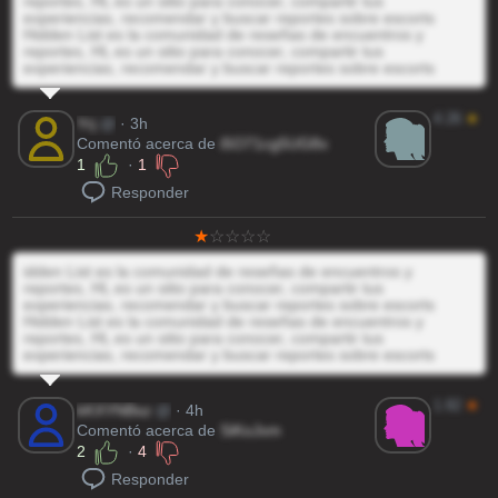
reportes, HL es un sitio para conocer, compartir tus
experiencias, recomendar y buscar reportes sobre escorts
Hidden List es la comunidad de reseñas de encuentros y
reportes, HL es un sitio para conocer, compartir tus
experiencias, recomendar y buscar reportes sobre escorts
4.26
★
Yrj
@
· 3h
Comentó acerca de
i5O71cg5UG8x
1
·
1
Responder
idden List es la comunidad de reseñas de encuentros y
reportes, HL es un sitio para conocer, compartir tus
experiencias, recomendar y buscar reportes sobre escorts
Hidden List es la comunidad de reseñas de encuentros y
reportes, HL es un sitio para conocer, compartir tus
experiencias, recomendar y buscar reportes sobre escorts
1.82
★
kKXYNBsz
@
· 4h
Comentó acerca de
SiKoJxm
2
·
4
Responder