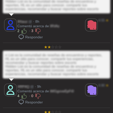
Hidden List es la comunidad de reseñas de encuentros y
reportes, HL es un sitio para conocer, compartir tus
experiencias, recomendar y buscar reportes sobre escorts
4.55
★
8Xauz
@
· 8h
Comentó acerca de
IRVAz
2
·
3
Responder
n List es la comunidad de reseñas de encuentros y reportes,
HL es un sitio para conocer, compartir tus experiencias,
recomendar y buscar reportes sobre escorts
Hidden List es la comunidad de reseñas de encuentros y
reportes, HL es un sitio para conocer, compartir tus
experiencias, recomendar y buscar reportes sobre escorts
4.90
★
XRP4Q
@
· 9h
Comentó acerca de
tMGgoveEpFi0
4
·
0
Responder