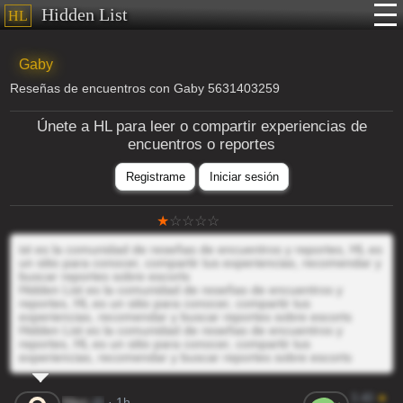
Hidden List
HL
Gaby
Reseñas de encuentros con Gaby 5631403259
Únete a HL para leer o compartir experiencias de
encuentros o reportes
Registrame
Iniciar sesión
ist es la comunidad de reseñas de encuentros y reportes, HL es
un sitio para conocer, compartir tus experiencias, recomendar y
buscar reportes sobre escorts
Hidden List es la comunidad de reseñas de encuentros y
reportes, HL es un sitio para conocer, compartir tus
experiencias, recomendar y buscar reportes sobre escorts
Hidden List es la comunidad de reseñas de encuentros y
reportes, HL es un sitio para conocer, compartir tus
experiencias, recomendar y buscar reportes sobre escorts
3.40
★
Nlen
@
· 1h