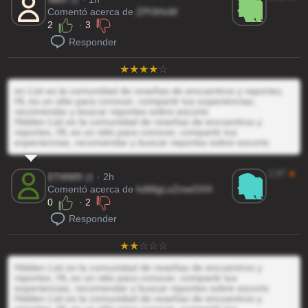
Comentó acerca de
ZPI3HxW
2
·
3
Responder
en List es la comunidad de reseñas de encuentros y reportes,
HL es un sitio para conocer, compartir tus experiencias,
recomendar y buscar reportes sobre escorts
Hidden List es la comunidad de reseñas de encuentros y
reportes, HL es un sitio para conocer, compartir tus
experiencias, recomendar y buscar reportes sobre escorts
2.97
★
ETl4W9
@
· 2h
Comentó acerca de
hdWgLoZmeOXX
0
·
2
Responder
Hidden List es la comunidad de reseñas de encuentros y
reportes, HL es un sitio para conocer, compartir tus
experiencias, recomendar y buscar reportes sobre escorts
Hidden List es la comunidad de reseñas de encuentros y