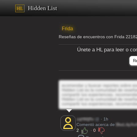
Hidden List
HL
Frida
Reseñas de encuentros con Frida 221
Únete a HL para leer o co
R
ecomendar y buscar reportes sobre es
Hidden List es la comunidad de reseñas
compartir tus experiencias, recomenda
Hidden List es la comunidad de reseñas
compartir tus experiencias, recomenda
cqHMjRv
@
· 1h
Comentó acerca de
BkeL4pXv
2
·
0