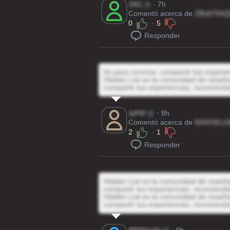
1R1
@
· 7h
Comentó acerca de
ZBv670XQ
0
·
5
Responder
tio para conocer, compartir tus experi
Hidden List es la comunidad de reseñas
compartir tus experiencias, recomenda
tuP4I
@
· 8h
Comentó acerca de
GfVOSCzS
2
·
1
Responder
Hidden List es la comunidad de reseñas
compartir tus experiencias, recomenda
Hidden List es la comunidad de reseñas
compartir tus experiencias, recomenda