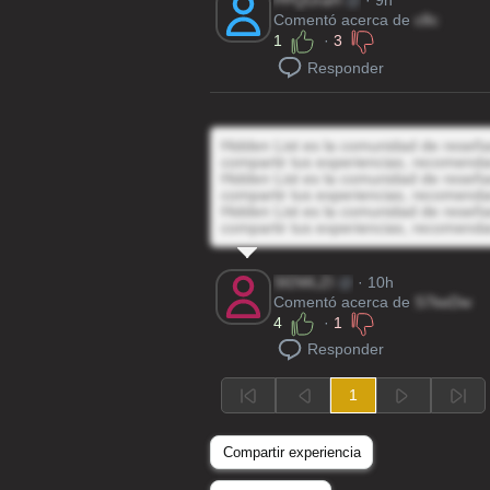
PPQUraH
@
· 9h
Comentó acerca de
c8c
1
·
3
Responder
Hidden List es la comunidad de reseñas
compartir tus experiencias, recomenda
Hidden List es la comunidad de reseñas
compartir tus experiencias, recomenda
Hidden List es la comunidad de reseñas
compartir tus experiencias, recomenda
Sf2WLZI
@
· 10h
Comentó acerca de
S7keDw
4
·
1
Responder
1