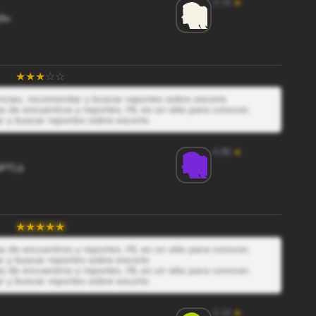
3.74
★
9v
encias, recomendar y buscar reportes sobre escorts
 de encuentros y reportes, HL es un sitio para conocer,
r y buscar reportes sobre escorts
4.85
★
PTLk
 de encuentros y reportes, HL es un sitio para conocer,
r y buscar reportes sobre escorts
 de encuentros y reportes, HL es un sitio para conocer,
r y buscar reportes sobre escorts
3.14
★