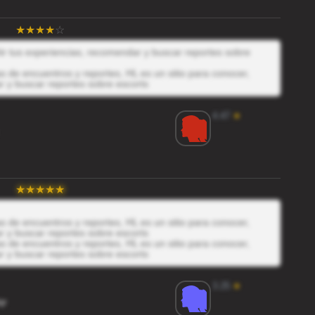
tir tus experiencias, recomendar y buscar reportes sobre
 de encuentros y reportes, HL es un sitio para conocer,
r y buscar reportes sobre escorts
4.47
★
 de encuentros y reportes, HL es un sitio para conocer,
r y buscar reportes sobre escorts
 de encuentros y reportes, HL es un sitio para conocer,
r y buscar reportes sobre escorts
3.25
★
qr