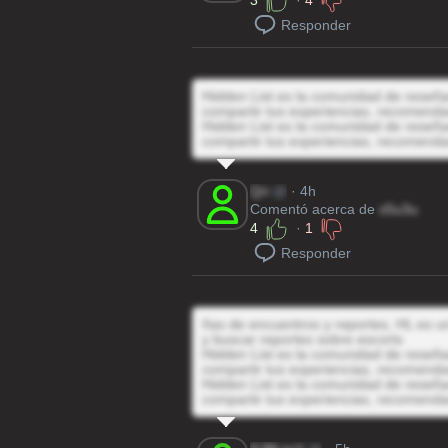
3
·
4
Responder
Hidden List es la comunidad de reseñas
compartir tus experiencias, recomenda
Hidden List es la comunidad de reseñas
compartir tus experiencias, recomenda
Qri
@
· 4h
Comentó acerca de
x5u3u
4
·
1
Responder
ñas de encuentros y reportes, HL es un
y buscar reportes sobre escorts
Hidden List es la comunidad de reseñas
compartir tus experiencias, recomenda
Hidden List es la comunidad de reseñas
compartir tus experiencias, recomenda