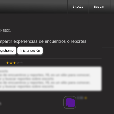
Inicio
Buscar
8245621
mpartir experiencias de encuentros o reportes
egistrame
Iniciar sesión
corts
 de encuentros y reportes, HL es un sitio para conocer,
r y buscar reportes sobre escorts
 de encuentros y reportes, HL es un sitio para conocer,
r y buscar reportes sobre escorts
4.66
★
A