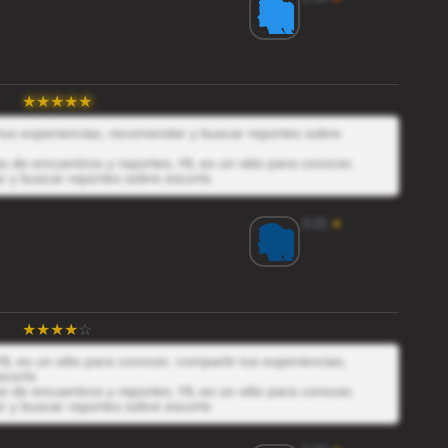
 tus experiencias, recomendar y buscar reportes sobre
 de encuentros y reportes, HL es un sitio para conocer,
r y buscar reportes sobre escorts
3.21
★
L es un sitio para conocer, compartir tus experiencias,
scorts
 de encuentros y reportes, HL es un sitio para conocer,
r y buscar reportes sobre escorts