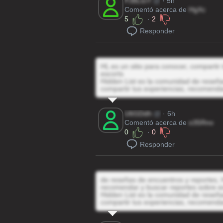
PJBLtoY
@
· 5h
Comentó acerca de
HgXc
5
·
2
Responder
HL es un sitio para conocer, compartir
escorts
Hidden List es la comunidad de reseñas
compartir tus experiencias, recomenda
U6GDdh
@
· 6h
Comentó acerca de
o35Rno
0
·
0
Responder
de reseñas de encuentros y reportes, H
recomendar y buscar reportes sobre e
Hidden List es la comunidad de reseñas
compartir tus experiencias, recomenda