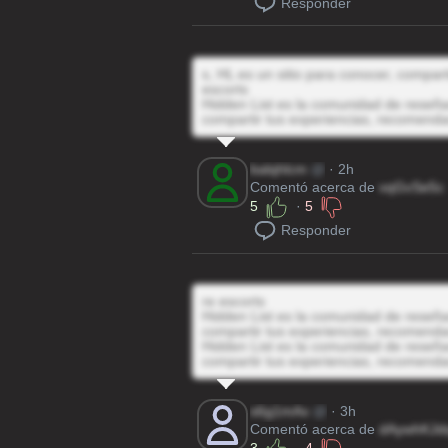
Responder
s, HL es un sitio para conocer, compar
escorts
Hidden List es la comunidad de reseñas
compartir tus experiencias, recomenda
balqhlcm
@
· 2h
Comentó acerca de
vqGvSe5c
5
·
5
Responder
re escorts
Hidden List es la comunidad de reseñas
compartir tus experiencias, recomenda
Hidden List es la comunidad de reseñas
compartir tus experiencias, recomenda
s6g1mAx
@
· 3h
Comentó acerca de
dAywhKJd