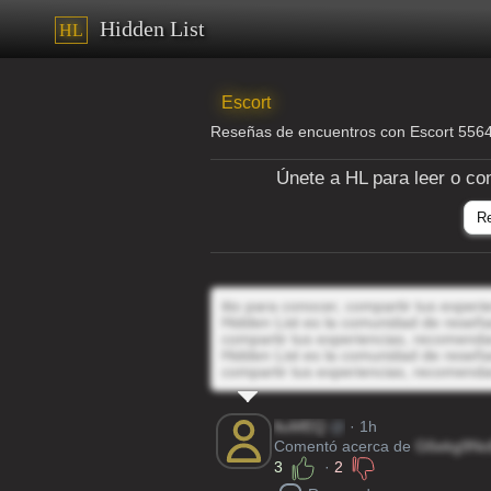
Hidden List
HL
Escort
Reseñas de encuentros con Escort 55
Únete a HL para leer o co
R
itio para conocer, compartir tus exper
Hidden List es la comunidad de reseñas
compartir tus experiencias, recomenda
Hidden List es la comunidad de reseñas
compartir tus experiencias, recomenda
ltuMEQ
@
· 1h
Comentó acerca de
G6ekg9N
3
·
2