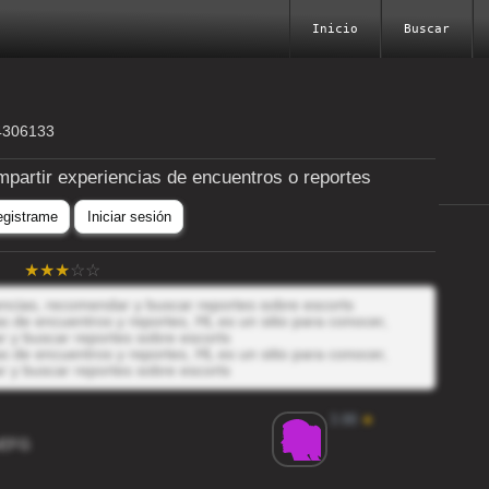
Inicio
Buscar
64306133
mpartir experiencias de encuentros o reportes
egistrame
Iniciar sesión
iencias, recomendar y buscar reportes sobre escorts
 de encuentros y reportes, HL es un sitio para conocer,
r y buscar reportes sobre escorts
 de encuentros y reportes, HL es un sitio para conocer,
r y buscar reportes sobre escorts
3.88
★
oEFG