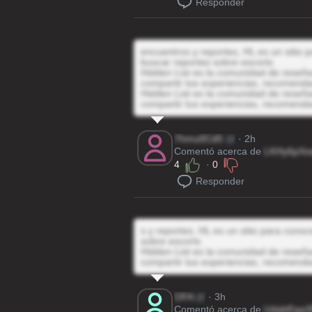
Responder
encuentros y reportes, HL es un sitio 
buscar reportes sobre escorts
Hidden List es la comunidad de reseñas
compartir tus experiencias, recomenda
Hidden List es la comunidad de reseñas
compartir tus experiencias, recomenda
7hmu0Cd5
@
· 2h
Comentó acerca de
LKHy6pXo
4
·
0
Responder
s y reportes, HL es un sitio para cono
sobre escorts
Hidden List es la comunidad de reseñas
compartir tus experiencias, recomenda
OFA
@
· 3h
Comentó acerca de
UdabEqa3