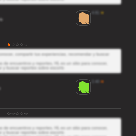
4.81
★
Hr
 conocer, compartir tus experiencias, recomendar y buscar
 de encuentros y reportes, HL es un sitio para conocer,
r y buscar reportes sobre escorts
2.40
★
N
 de encuentros y reportes, HL es un sitio para conocer,
r y buscar reportes sobre escorts