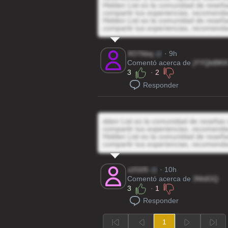
Hidden List es la comunidad de reseñas
compartir tus experiencias, recomenda
Hidden List es la comunidad de reseñas
compartir tus experiencias, recomenda
XO7kbq
@
· 9h
Comentó acerca de
jYYQbBlK
3
·
2
Responder
dden List es la comunidad de reseñas d
compartir tus experiencias, recomenda
Hidden List es la comunidad de reseñas
compartir tus experiencias, recomenda
v2G05
@
· 10h
Comentó acerca de
3MdGQ
3
·
1
Responder
1