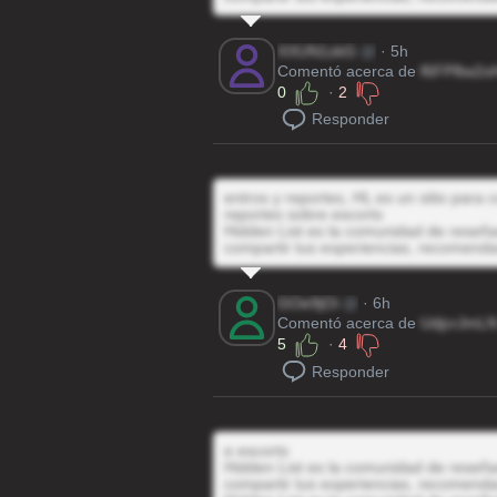
XXUN1zkG
@
· 5h
Comentó acerca de
f6FP8w2o
0
·
2
Responder
entros y reportes, HL es un sitio para
reportes sobre escorts
Hidden List es la comunidad de reseñas
compartir tus experiencias, recomenda
GOe9jOi
@
· 6h
Comentó acerca de
UdjcrJmL
5
·
4
Responder
e escorts
Hidden List es la comunidad de reseñas
compartir tus experiencias, recomenda