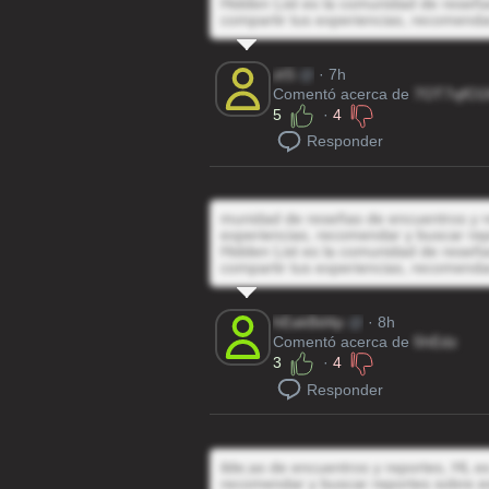
Hidden List es la comunidad de reseñas
compartir tus experiencias, recomenda
ztS
@
· 7h
Comentó acerca de
7OT7qfO1
5
·
4
Responder
munidad de reseñas de encuentros y re
experiencias, recomendar y buscar rep
Hidden List es la comunidad de reseñas
compartir tus experiencias, recomenda
hEakBd4p
@
· 8h
Comentó acerca de
5hEdz
3
·
4
Responder
ilde;as de encuentros y reportes, HL es
recomendar y buscar reportes sobre e