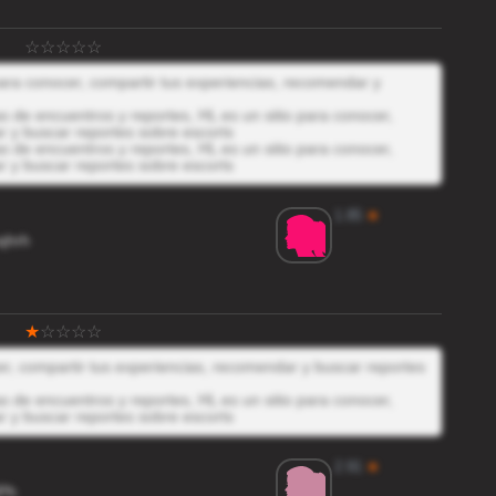
para conocer, compartir tus experiencias, recomendar y
 de encuentros y reportes, HL es un sitio para conocer,
r y buscar reportes sobre escorts
 de encuentros y reportes, HL es un sitio para conocer,
r y buscar reportes sobre escorts
1.85
★
qhrh
cer, compartir tus experiencias, recomendar y buscar reportes
 de encuentros y reportes, HL es un sitio para conocer,
r y buscar reportes sobre escorts
2.91
★
Ph