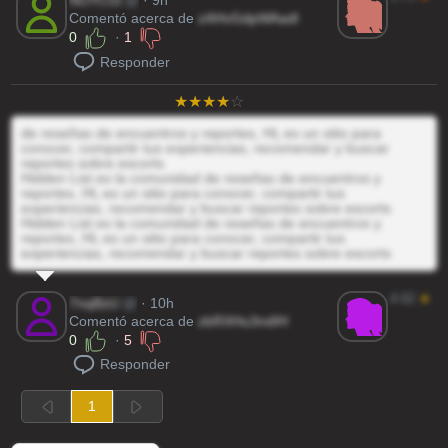
NUYCUi
@
· 9h
Comentó acerca de
zAHvGdpWAadl
0
·
1
Responder
de reseñas de encuentros y reportes, HL es un sitio para
conocer, compartir tus experiencias, recomendar y buscar
reportes sobre escorts
Hidden List es la comunidad de reseñas de encuentros y
reportes, HL es un sitio para conocer, compartir tus
experiencias, recomendar y buscar reportes sobre escorts
Hidden List es la comunidad de reseñas de encuentros y
reportes, HL es un sitio para conocer, compartir tus
experiencias, recomendar y buscar reportes sobre escorts
4.62
★
7nqBzU
@
· 10h
Comentó acerca de
zbRXHu3ndIH
0
·
5
Responder
1