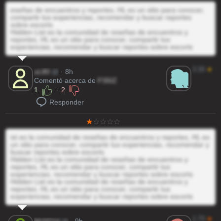
eseñas de encuentros y reportes, HL es un sitio para conocer,
compartir tus experiencias, recomendar y buscar reportes
sobre escorts
Hidden List es la comunidad de reseñas de encuentros y
reportes, HL es un sitio para conocer, compartir tus
experiencias, recomendar y buscar reportes sobre escorts
3.33
★
uL80
@
· 8h
Comentó acerca de
FS5IZ
1
·
2
Responder
ist es la comunidad de reseñas de encuentros y reportes, HL es
un sitio para conocer, compartir tus experiencias, recomendar y
buscar reportes sobre escorts
Hidden List es la comunidad de reseñas de encuentros y
reportes, HL es un sitio para conocer, compartir tus
experiencias, recomendar y buscar reportes sobre escorts
Hidden List es la comunidad de reseñas de encuentros y
reportes, HL es un sitio para conocer, compartir tus
experiencias, recomendar y buscar reportes sobre escorts
1.73
★