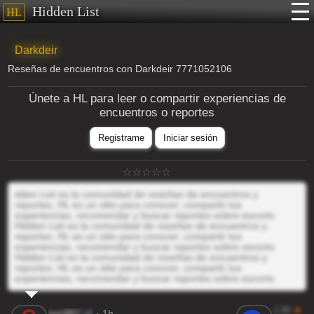
Hidden List
HL
Darkdeir
Reseñas de encuentros con Darkdeir 7771052106
Únete a HL para leer o compartir experiencias de
encuentros o reportes
Registrame
Iniciar sesión
dden List es la comunidad de reseñas de encuentros y
reportes, HL es un sitio para conocer, compartir tus
experiencias, recomendar y buscar reportes sobre escorts
Hidden List es la comunidad de reseñas de encuentros y
reportes, HL es un sitio para conocer, compartir tus
experiencias, recomendar y buscar reportes sobre escorts
Hidden List es la comunidad de reseñas de encuentros y
reportes, HL es un sitio para conocer, compartir tus
experiencias, recomendar y buscar reportes sobre escorts
1.86
★
tue3R7
@
· 1h