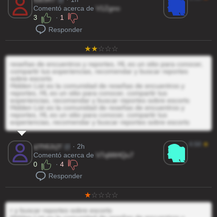
Comentó acerca de
V1Zgno
3
·
1
Responder
reseñas de encuentros y reportes, HL es un sitio para conocer,
compartir tus experiencias, recomendar y buscar reportes
sobre escorts
Hidden List es la comunidad de reseñas de encuentros y
reportes, HL es un sitio para conocer, compartir tus
experiencias, recomendar y buscar reportes sobre escorts
Hidden List es la comunidad de reseñas de encuentros y
reportes, HL es un sitio para conocer, compartir tus
experiencias, recomendar y buscar reportes sobre escorts
4.64
★
qYh6JcjY
@
· 2h
Comentó acerca de
V7qMtHQu7
0
·
4
Responder
r y buscar reportes sobre escorts