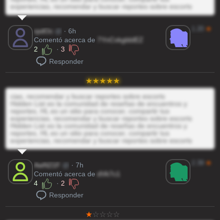
experiencias, recomendar y buscar reportes sobre escorts
1.20
★
rpdOc
@
· 6h
Comentó acerca de
7YnCvkglddEZ
2
·
3
Responder
cias, recomendar y buscar reportes sobre escorts
Hidden List es la comunidad de reseñas de encuentros y
reportes, HL es un sitio para conocer, compartir tus
experiencias, recomendar y buscar reportes sobre escorts
Hidden List es la comunidad de reseñas de encuentros y
reportes, HL es un sitio para conocer, compartir tus
experiencias, recomendar y buscar reportes sobre escorts
2.39
★
AwN21F
@
· 7h
Comentó acerca de
dVk7c1
4
·
2
Responder