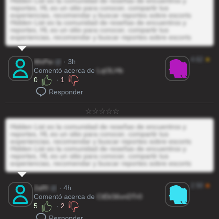
Hidden List es la comunidad de reseñas de encuentros y
reportes, HL es un sitio para conocer, compartir tus
experiencias, recomendar y buscar reportes sobre escorts
Hidden List es la comunidad de reseñas de encuentros y
reportes, HL es un sitio para conocer, compartir tus
experiencias, recomendar y buscar reportes sobre escorts
4.62
★
WxPw
@
· 3h
Comentó acerca de
LqI3LHb
0
·
1
Responder
Hidden List es la comunidad de reseñas de encuentros y
reportes, HL es un sitio para conocer, compartir tus
experiencias, recomendar y buscar reportes sobre escorts
Hidden List es la comunidad de reseñas de encuentros y
reportes, HL es un sitio para conocer, compartir tus
experiencias, recomendar y buscar reportes sobre escorts
2.50
★
2aRI
@
· 4h
Comentó acerca de
CtEkS6vnDTr0
5
·
2
Responder