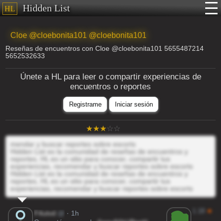
Hidden List
HL
Cloe @cloebonita101 @cloebonita101
Reseñas de encuentros con Cloe @cloebonita101 5655487214
5652532633
Únete a HL para leer o compartir experiencias de
encuentros o reportes
Registrame
Iniciar sesión
mendar y buscar reportes sobre escorts
Hidden List es la comunidad de reseñas de encuentros y
reportes, HL es un sitio para conocer, compartir tus
experiencias, recomendar y buscar reportes sobre escorts
Hidden List es la comunidad de reseñas de encuentros y
reportes, HL es un sitio para conocer, compartir tus
experiencias, recomendar y buscar reportes sobre escorts
1.18
★
F4utvd
@
· 1h