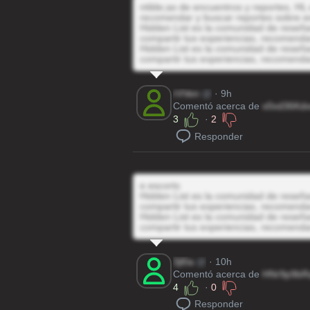
ntilde;as de encuentros y reportes, HL 
recomendar y buscar reportes sobre e
Hidden List es la comunidad de reseñas
compartir tus experiencias, recomenda
Hidden List es la comunidad de reseñas
compartir tus experiencias, recomenda
rVVen
@
· 9h
Comentó acerca de
v0xd36Kd
3
·
2
Responder
e escorts
Hidden List es la comunidad de reseñas
compartir tus experiencias, recomenda
Hidden List es la comunidad de reseñas
compartir tus experiencias, recomenda
3jl0a
@
· 10h
Comentó acerca de
HNr9p9bR
4
·
0
Responder