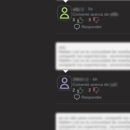
qAjj
@
· 5h
Comentó acerca de
wRb
3
·
3
Responder
orts
Hidden List es la comunidad de reseñas
compartir tus experiencias, recomenda
Hidden List es la comunidad de reseñas
compartir tus experiencias, recomenda
ZWvU
@
· 6h
Comentó acerca de
LeC
2
·
2
Responder
es un sitio para conocer, compartir tu
Hidden List es la comunidad de reseñas
compartir tus experiencias, recomenda