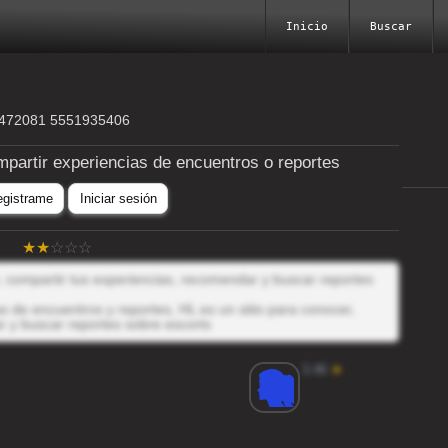
Inicio
Buscar
2472081 5551935406
mpartir experiencias de encuentros o reportes
egistrame
Iniciar sesión
r, compartir tus experiencias, recomendar y buscar reportes
 de encuentros y reportes, HL es un sitio para conocer,
r y buscar reportes sobre escorts
3.46
★