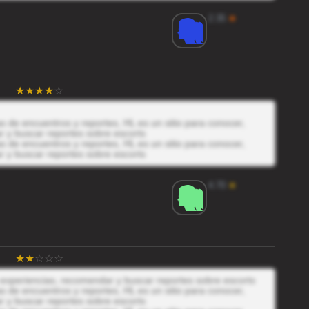
2.35
★
 de encuentros y reportes, HL es un sitio para conocer,
r y buscar reportes sobre escorts
 de encuentros y reportes, HL es un sitio para conocer,
r y buscar reportes sobre escorts
4.70
★
s experiencias, recomendar y buscar reportes sobre escorts
 de encuentros y reportes, HL es un sitio para conocer,
r y buscar reportes sobre escorts