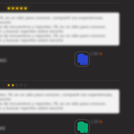
L es un sitio para conocer, compartir tus experiencias,
scorts
 de encuentros y reportes, HL es un sitio para conocer,
r y buscar reportes sobre escorts
 de encuentros y reportes, HL es un sitio para conocer,
r y buscar reportes sobre escorts
2.40
★
B6D
es, HL es un sitio para conocer, compartir tus experiencias,
scorts
 de encuentros y reportes, HL es un sitio para conocer,
r y buscar reportes sobre escorts
1.24
★
gRE