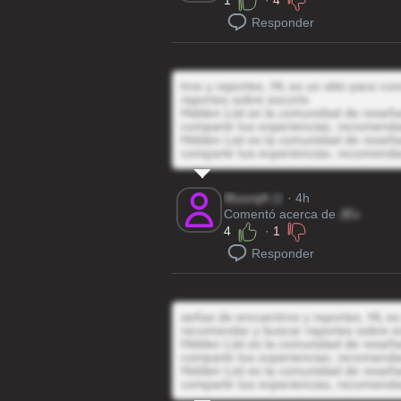
1
·
4
Responder
tros y reportes, HL es un sitio para c
reportes sobre escorts
Hidden List es la comunidad de reseñas
compartir tus experiencias, recomenda
Hidden List es la comunidad de reseñas
compartir tus experiencias, recomenda
I8uurqA
@
· 4h
Comentó acerca de
JEv
4
·
1
Responder
señas de encuentros y reportes, HL es 
recomendar y buscar reportes sobre e
Hidden List es la comunidad de reseñas
compartir tus experiencias, recomenda
Hidden List es la comunidad de reseñas
compartir tus experiencias, recomenda