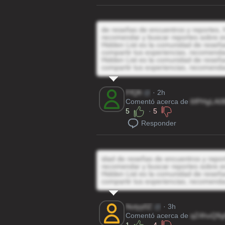
de reseñas de encuentros y reportes, H
recomendar y buscar reportes sobre e
Hidden List es la comunidad de reseñas
compartir tus experiencias, recomenda
Hidden List es la comunidad de reseñas
compartir tus experiencias, recomenda
FfQft
@
· 2h
Comentó acerca de
6fPHgLA0
5
·
5
Responder
idad de reseñas de encuentros y report
recomendar y buscar reportes sobre e
Hidden List es la comunidad de reseñas
compartir tus experiencias, recomenda
Nutyy0Z
@
· 3h
Comentó acerca de
qZ4huQ9