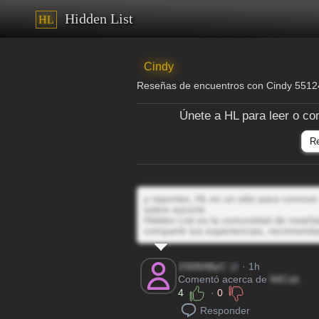
Hidden List
HL
Cindy
Reseñas de encuentros con Cindy 551
Únete a HL para leer o co
R
y reportes, HL es un sitio para conoce
sobre escorts
Hidden List es la comunidad de reseñas
compartir tus experiencias, recomenda
2S08AByC
@
· 1h
Comentó acerca de
WiCxb
4
·
0
Responder