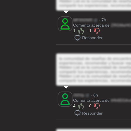
Hidden List es la comunidad de reseñas
compartir tus experiencias, recomenda
MF6NX6R
@
· 7h
Comentó acerca de
ZRGMeHO
1
·
1
Responder
la comunidad de reseñas de encuentros 
experiencias, recomendar y buscar rep
Hidden List es la comunidad de reseñas
compartir tus experiencias, recomenda
Hidden List es la comunidad de reseñas
compartir tus experiencias, recomenda
r50Vp
@
· 8h
Comentó acerca de
tHh6EGiho
4
·
0
Responder