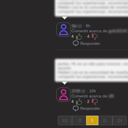
compartir tus experiencias, recomenda
Hidden List es la comunidad de reseñas
compartir tus experiencias, recomenda
0pi
@
· 9h
Comentó acerca de
gutUXZUC
4
·
4
Responder
portes, HL es un sitio para conocer, c
escorts
Hidden List es la comunidad de reseñas
compartir tus experiencias, recomenda
ZCM
@
· 10h
Comentó acerca de
xf8
4
·
2
Responder
1