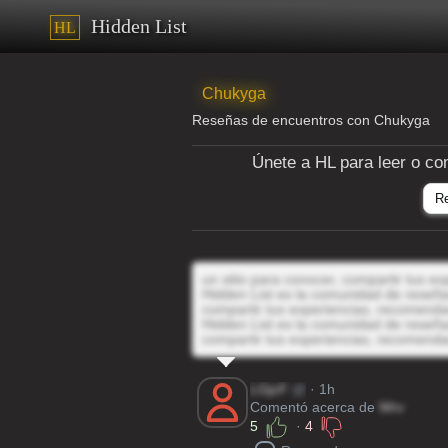
Hidden List
HL
Chukyga
Reseñas de encuentros con Chukyga
Únete a HL para leer o co
R
un sitio para conocer, compartir tus e
Hidden List es la comunidad de reseñas
compartir tus experiencias, recomenda
Hidden List es la comunidad de reseñas
compartir tus experiencias, recomenda
LGjcF
@
· 1h
Comentó acerca de
Wrv
5
·
4