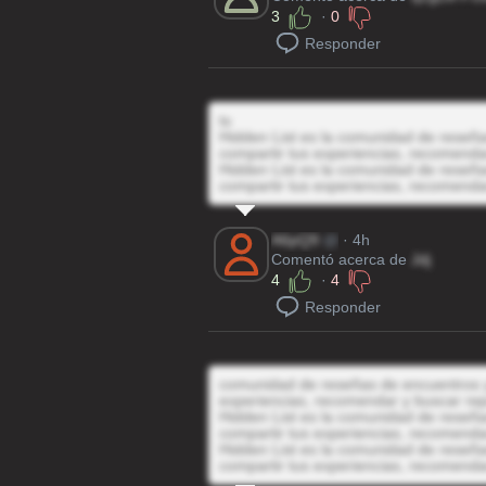
3
·
0
Responder
ts
Hidden List es la comunidad de reseñas
compartir tus experiencias, recomenda
Hidden List es la comunidad de reseñas
compartir tus experiencias, recomenda
A6pQ9
@
· 4h
Comentó acerca de
Jdj
4
·
4
Responder
comunidad de reseñas de encuentros y 
experiencias, recomendar y buscar rep
Hidden List es la comunidad de reseñas
compartir tus experiencias, recomenda
Hidden List es la comunidad de reseñas
compartir tus experiencias, recomenda