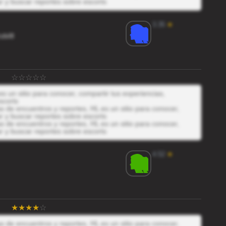
r y buscar reportes sobre escorts
3.35
★
zbI8
s un sitio para conocer, compartir tus experiencias,
scorts
 de encuentros y reportes, HL es un sitio para conocer,
r y buscar reportes sobre escorts
 de encuentros y reportes, HL es un sitio para conocer,
r y buscar reportes sobre escorts
4.52
★
 de encuentros y reportes, HL es un sitio para conocer,