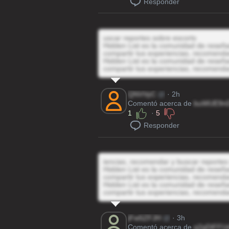
Responder
uscar reportes sobre escorts
Hidden List es la comunidad de reseñas
compartir tus experiencias, recomenda
Hidden List es la comunidad de reseñas
compartir tus experiencias, recomenda
QNVVyC
@
· 2h
Comentó acerca de
buWUE9n
1
·
5
Responder
iencias, recomendar y buscar reportes
Hidden List es la comunidad de reseñas
compartir tus experiencias, recomenda
Hidden List es la comunidad de reseñas
compartir tus experiencias, recomenda
jFw5ZFJH
@
· 3h
Comentó acerca de
q2gDiFFU