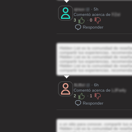
xjrsuv
@
· 5h
Comentó acerca de
FZsI
3
·
0
Responder
Hidden List es la comunidad de reseñas
compartir tus experiencias, recomenda
Hidden List es la comunidad de reseñas
compartir tus experiencias, recomenda
Hidden List es la comunidad de reseñas
compartir tus experiencias, recomenda
9Ll8xI
@
· 6h
Comentó acerca de
LJFw4y
2
·
1
Responder
s un sitio para conocer, compartir tus
Hidden List es la comunidad de reseñas