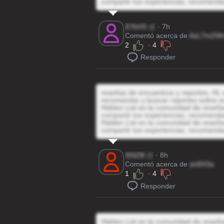
compartir tus experiencias, recomenda
E7bVS
@
· 7h
Comentó acerca de
AzL7mZWr
2
·
4
Responder
reseñas de encuentros y reportes, HL e
recomendar y buscar reportes sobre e
Hidden List es la comunidad de reseñas
compartir tus experiencias, recomenda
Hidden List es la comunidad de reseñas
compartir tus experiencias, recomenda
lSSZB
@
· 8h
Comentó acerca de
an8X3a
1
·
4
Responder
Hidden List es la comunidad de reseñas