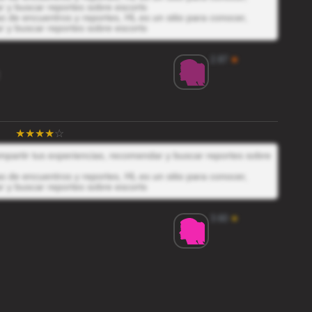
r y buscar reportes sobre escorts
 de encuentros y reportes, HL es un sitio para conocer,
r y buscar reportes sobre escorts
2.87
★
ompartir tus experiencias, recomendar y buscar reportes sobre
 de encuentros y reportes, HL es un sitio para conocer,
r y buscar reportes sobre escorts
3.60
★