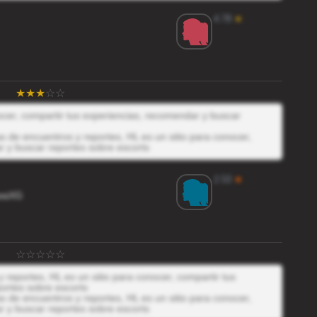
4.78
★
nocer, compartir tus experiencias, recomendar y buscar
 de encuentros y reportes, HL es un sitio para conocer,
r y buscar reportes sobre escorts
2.53
★
waXG
reportes, HL es un sitio para conocer, compartir tus
ortes sobre escorts
 de encuentros y reportes, HL es un sitio para conocer,
r y buscar reportes sobre escorts