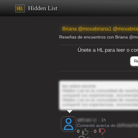
Hidden List
HL
Briana @moxabriana1 @moxabri
Reseñas de encuentros con Briana @m
Únete a HL para leer o co
R
tes sobre escorts
Hidden List es la comunidad de reseñas
compartir tus experiencias, recomenda
Hidden List es la comunidad de reseñas
compartir tus experiencias, recomenda
lyECaU
@
· 1h
Comentó acerca de
dVPsVuFA
0
·
0