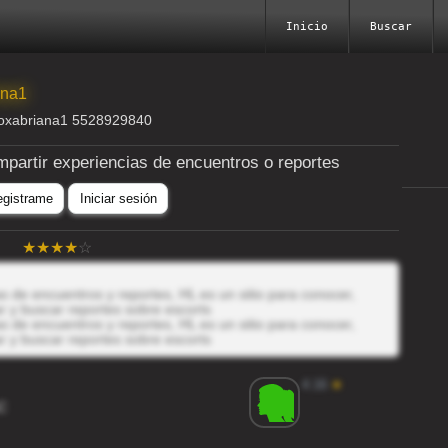
Inicio
Buscar
ana1
oxabriana1 5528929840
mpartir experiencias de encuentros o reportes
egistrame
Iniciar sesión
 de encuentros y reportes, HL es un sitio para conocer,
r y buscar reportes sobre escorts
 de encuentros y reportes, HL es un sitio para conocer,
r y buscar reportes sobre escorts
4.16
★
C