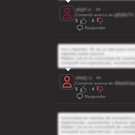
ykQ2I
@
· 5h
Comentó acerca de
gtEbBnTX
5
·
5
Responder
ros y reportes, HL es un sitio para co
reportes sobre escorts
Hidden List es la comunidad de reseñas
compartir tus experiencias, recomenda
HHaQ
@
· 6h
Comentó acerca de
4Meh5Oq
5
·
4
Responder
comunidad de reseñas de encuentros y 
experiencias, recomendar y buscar rep
Hidden List es la comunidad de reseñas
compartir tus experiencias, recomenda