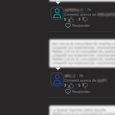
pqHElFja
@
· 7h
Comentó acerca de
I6MuQdG5
5
·
3
Responder
den List es la comunidad de reseñas de
compartir tus experiencias, recomenda
Hidden List es la comunidad de reseñas
compartir tus experiencias, recomenda
Hidden List es la comunidad de reseñas
compartir tus experiencias, recomenda
dMo
@
· 8h
Comentó acerca de
wy9Tl
3
·
5
Responder
r y buscar reportes sobre escorts
Hidden List es la comunidad de reseñas