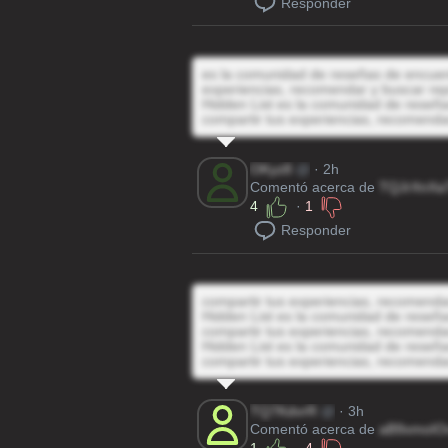
Responder
es la comunidad de reseñas de encuentr
experiencias, recomendar y buscar rep
Hidden List es la comunidad de reseñas
compartir tus experiencias, recomenda
OKyz8
@
· 2h
Comentó acerca de
TQJrXnXa
4
·
1
Responder
compartir tus experiencias, recomenda
Hidden List es la comunidad de reseñas
compartir tus experiencias, recomenda
Hidden List es la comunidad de reseñas
compartir tus experiencias, recomenda
TQ7KdvrR
@
· 3h
Comentó acerca de
aB9xmoIO