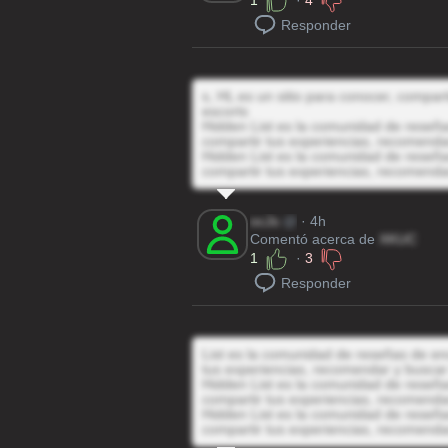
1
·
4
Responder
s, HL es un sitio para conocer, compar
escorts
Hidden List es la comunidad de reseñas
compartir tus experiencias, recomenda
Hidden List es la comunidad de reseñas
compartir tus experiencias, recomenda
ocJs
@
· 4h
Comentó acerca de
XKUC
1
·
3
Responder
List es la comunidad de reseñas de enc
tus experiencias, recomendar y buscar
Hidden List es la comunidad de reseñas
compartir tus experiencias, recomenda
Hidden List es la comunidad de reseñas
compartir tus experiencias, recomenda