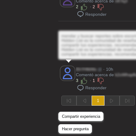
Comentó acerca de
nKYq3
2
·
2
Responder
mendar y buscar reportes sobre escor
Hidden List es la comunidad de reseñas
compartir tus experiencias, recomenda
Hidden List es la comunidad de reseñas
compartir tus experiencias, recomenda
EhYHMAfx
@
· 10h
Comentó acerca de
k2oWhsp8
3
·
1
Responder
1