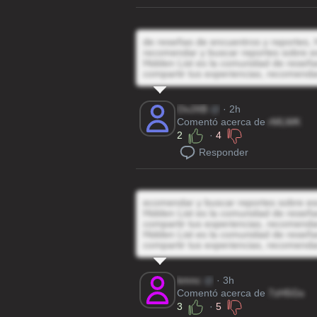
de reseñas de encuentros y reportes, H
recomendar y buscar reportes sobre e
Hidden List es la comunidad de reseñas
compartir tus experiencias, recomenda
OvJXB
@
· 2h
Comentó acerca de
rMLWK
2
·
4
Responder
ecomendar y buscar reportes sobre es
Hidden List es la comunidad de reseñas
compartir tus experiencias, recomenda
Hidden List es la comunidad de reseñas
compartir tus experiencias, recomenda
kmnc
@
· 3h
Comentó acerca de
7zH5Gs
3
·
5