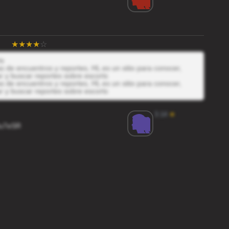
ts
 de encuentros y reportes, HL es un sitio para conocer,
r y buscar reportes sobre escorts
 de encuentros y reportes, HL es un sitio para conocer,
r y buscar reportes sobre escorts
3.14
★
u7eSR