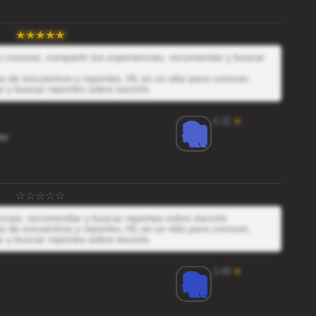
ra conocer, compartir tus experiencias, recomendar y buscar
 de encuentros y reportes, HL es un sitio para conocer,
r y buscar reportes sobre escorts
4.22
★
or
encias, recomendar y buscar reportes sobre escorts
 de encuentros y reportes, HL es un sitio para conocer,
r y buscar reportes sobre escorts
3.48
★