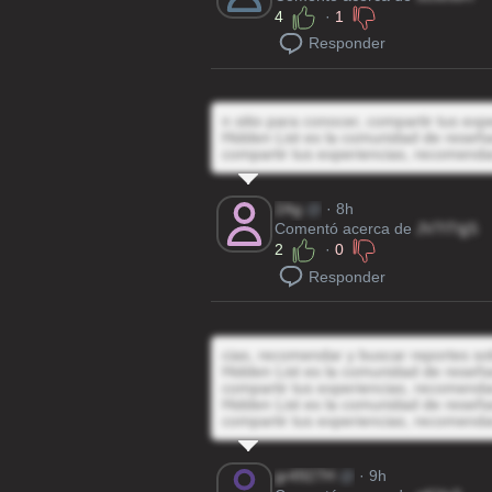
4
·
1
Responder
n sitio para conocer, compartir tus ex
Hidden List es la comunidad de reseñas
compartir tus experiencias, recomenda
2Ag
@
· 8h
Comentó acerca de
JV7ITtjjS
2
·
0
Responder
cias, recomendar y buscar reportes so
Hidden List es la comunidad de reseñas
compartir tus experiencias, recomenda
Hidden List es la comunidad de reseñas
compartir tus experiencias, recomenda
gr4927H
@
· 9h