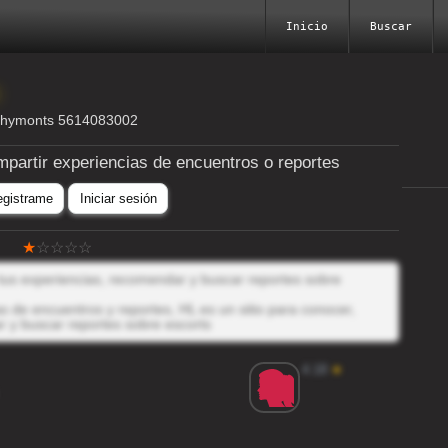
Inicio
Buscar
shymonts 5614083002
mpartir experiencias de encuentros o reportes
egistrame
Iniciar sesión
 tus experiencias, recomendar y buscar reportes sobre
 de encuentros y reportes, HL es un sitio para conocer,
r y buscar reportes sobre escorts
4.18
★