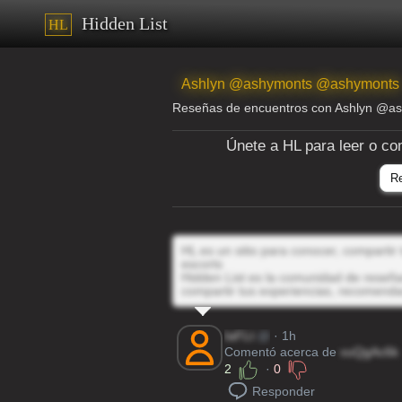
Hidden List
HL
Ashlyn @ashymonts @ashymonts
Reseñas de encuentros con Ashlyn @a
Únete a HL para leer o co
R
HL es un sitio para conocer, compartir
escorts
Hidden List es la comunidad de reseñas
compartir tus experiencias, recomenda
IaFLt
@
· 1h
Comentó acerca de
vuQgAc6k
2
·
0
Responder