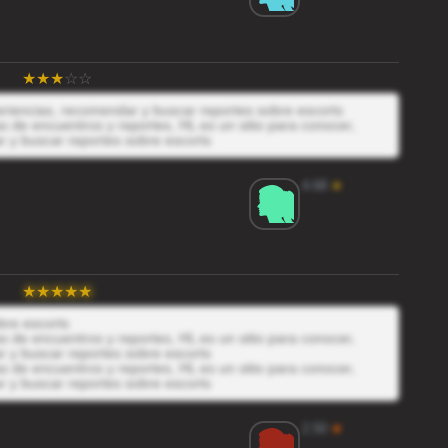
periencias, recomendar y buscar reportes sobre escorts
 de encuentros y reportes, HL es un sitio para conocer,
r y buscar reportes sobre escorts
4.68
★
bre escorts
 de encuentros y reportes, HL es un sitio para conocer,
r y buscar reportes sobre escorts
 de encuentros y reportes, HL es un sitio para conocer,
r y buscar reportes sobre escorts
2.50
★