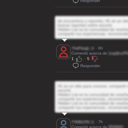
Responder
de encuentros y reportes, HL es un sit
buscar reportes sobre escorts
Hidden List es la comunidad de reseñas
compartir tus experiencias, recomenda
7haPaxgL
@
· 6h
Comentó acerca de
1xqdbruP
1
·
5
Responder
HL es un sitio para conocer, compartir
escorts
Hidden List es la comunidad de reseñas
compartir tus experiencias, recomenda
Hidden List es la comunidad de reseñas
compartir tus experiencias, recomenda
FXkBoON
@
· 7h
Comentó acerca de
95WWH