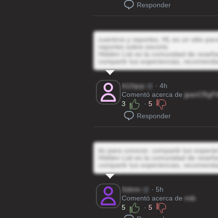
Responder
cuentros y reportes, HL es un sitio pa
reportes sobre escorts
Hidden List es la comunidad de reseñas
compartir tus experiencias, recomenda
b12qcp
@
· 4h
Comentó acerca de
jpanCRgFf
3
·
5
Responder
tio para conocer, compartir tus experi
Hidden List es la comunidad de reseñas
compartir tus experiencias, recomenda
Gdnm
@
· 5h
Comentó acerca de
mib
5
·
5