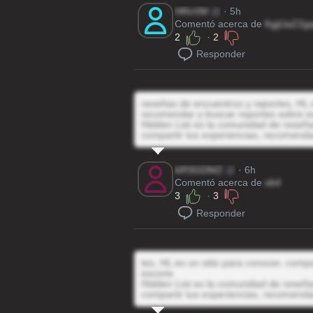
HRvVM
@
· 5h
Comentó acerca de
KgjUaZ2g
2
·
2
Responder
reseñas de encuentros y reportes, HL e
recomendar y buscar reportes sobre e
Hidden List es la comunidad de reseñas
compartir tus experiencias, recomenda
bRSGDMZ
@
· 6h
Comentó acerca de
ok4
3
·
3
Responder
tes, HL es un sitio para conocer, comp
escorts
Hidden List es la comunidad de reseñas
compartir tus experiencias, recomenda