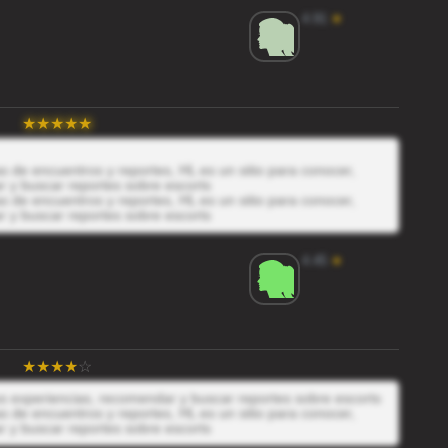
4.91
★
 de encuentros y reportes, HL es un sitio para conocer,
r y buscar reportes sobre escorts
 de encuentros y reportes, HL es un sitio para conocer,
r y buscar reportes sobre escorts
4.45
★
tus experiencias, recomendar y buscar reportes sobre escorts
 de encuentros y reportes, HL es un sitio para conocer,
r y buscar reportes sobre escorts