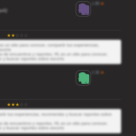
1.88
★
qoiQ
s un sitio para conocer, compartir tus experiencias,
scorts
 de encuentros y reportes, HL es un sitio para conocer,
r y buscar reportes sobre escorts
2.36
★
artir tus experiencias, recomendar y buscar reportes sobre
 de encuentros y reportes, HL es un sitio para conocer,
r y buscar reportes sobre escorts