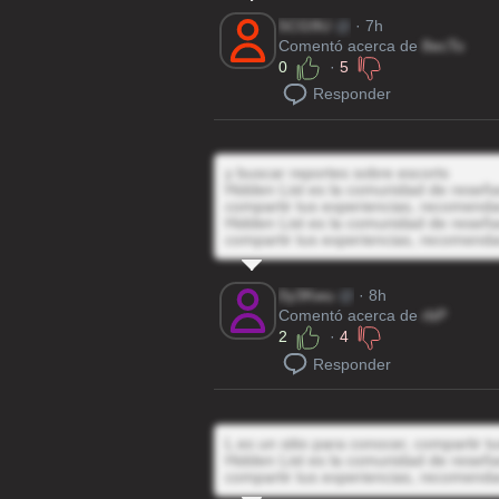
5CG9U
@
· 7h
Comentó acerca de
8ecTo
0
·
5
Responder
y buscar reportes sobre escorts
Hidden List es la comunidad de reseñas
compartir tus experiencias, recomenda
Hidden List es la comunidad de reseñas
compartir tus experiencias, recomenda
0y3Kwu
@
· 8h
Comentó acerca de
rbP
2
·
4
Responder
L es un sitio para conocer, compartir 
Hidden List es la comunidad de reseñas
compartir tus experiencias, recomenda