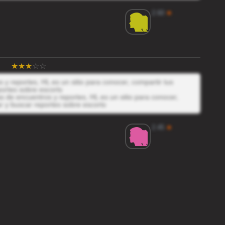
2.60
★
y reportes, HL es un sitio para conocer, compartir tus
ortes sobre escorts
 de encuentros y reportes, HL es un sitio para conocer,
r y buscar reportes sobre escorts
2.45
★