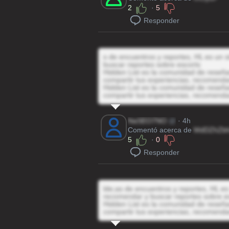
2
·
5
Responder
s de encuentros y reportes, HL es un s
buscar reportes sobre escorts
Hidden List es la comunidad de reseñas
compartir tus experiencias, recomenda
Hidden List es la comunidad de reseñas
compartir tus experiencias, recomenda
NaSEO7NO
@
· 4h
Comentó acerca de
MdDZhZbha
5
·
0
Responder
lde;as de encuentros y reportes, HL es 
recomendar y buscar reportes sobre e
Hidden List es la comunidad de reseñas
compartir tus experiencias, recomenda