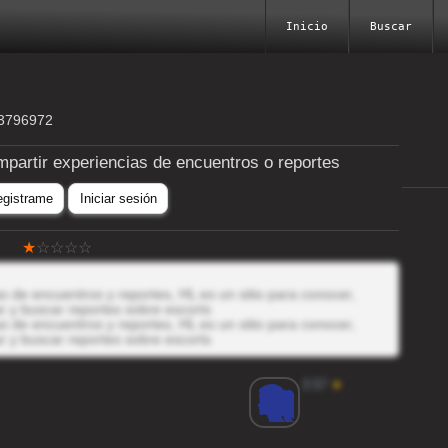
Inicio
Buscar
33796972
mpartir experiencias de encuentros o reportes
egistrame
Iniciar sesión
 de encuentros y reportes, HL es un sitio para conocer,
r y buscar reportes sobre escorts
 de encuentros y reportes, HL es un sitio para conocer,
r y buscar reportes sobre escorts
3.57
★