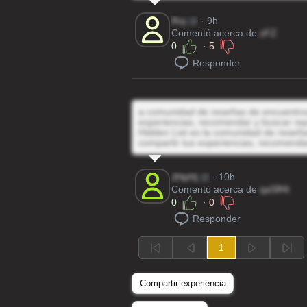
Roj
@
· 9h
Comentó acerca de
zFZ
0
·
5
Responder
a comunidad de reseñas de encuentros 
experiencias, recomendar y buscar rep
Hidden List es la comunidad de reseñas
compartir tus experiencias, recomenda
JHpHj
@
· 10h
Comentó acerca de
qaSfHt
0
·
0
Responder
1