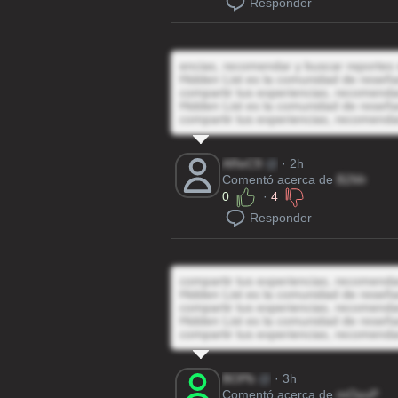
Responder
encias, recomendar y buscar reportes 
Hidden List es la comunidad de reseñas
compartir tus experiencias, recomenda
Hidden List es la comunidad de reseñas
compartir tus experiencias, recomenda
AReC9
@
· 2h
Comentó acerca de
B2Mr
0
·
4
Responder
compartir tus experiencias, recomenda
Hidden List es la comunidad de reseñas
compartir tus experiencias, recomenda
Hidden List es la comunidad de reseñas
compartir tus experiencias, recomenda
BOPb
@
· 3h
Comentó acerca de
mOyuP