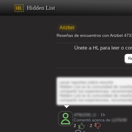
Hidden List
HL
Arizbet
Reseñas de encuentros con Arizbet 47
Únete a HL para leer o co
R
uscar reportes sobre escorts
Hidden List es la comunidad de reseñas
compartir tus experiencias, recomenda
Hidden List es la comunidad de reseñas
compartir tus experiencias, recomenda
d7NcOXL
@
· 1h
Comentó acerca de
cLF6rNf
2
·
2