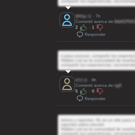
compartir tus experiencias, recomenda
j9X1p
@
· 7h
Comentó acerca de
Akb82P6D
2
·
1
Responder
o para conocer, compartir tus experie
Hidden List es la comunidad de reseñas
compartir tus experiencias, recomenda
b7J
@
· 8h
Comentó acerca de
cgA
5
·
0
Responder
entros y reportes, HL es un sitio para
reportes sobre escorts
Hidden List es la comunidad de reseñas
compartir tus experiencias, recomenda