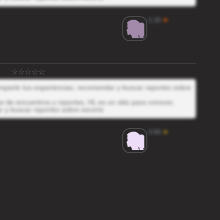
1.10
★
ompartir tus experiencias, recomendar y buscar reportes sobre
 de encuentros y reportes, HL es un sitio para conocer,
r y buscar reportes sobre escorts
4.64
★