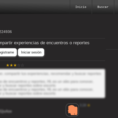
Inicio
Buscar
0224936
mpartir experiencias de encuentros o reportes
egistrame
Iniciar sesión
cer, compartir tus experiencias, recomendar y buscar reportes
 de encuentros y reportes, HL es un sitio para conocer,
r y buscar reportes sobre escorts
 de encuentros y reportes, HL es un sitio para conocer,
r y buscar reportes sobre escorts
3.24
★
EQuAze