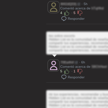
W42dQGfj
@
· 5h
Comentó acerca de
hTqHhd
4
·
5
Responder
tes sobre escorts
Hidden List es la comunidad de reseñas
compartir tus experiencias, recomenda
Hidden List es la comunidad de reseñas
compartir tus experiencias, recomenda
70Ea4hif
@
· 6h
Comentó acerca de
S8ChHeeI
5
·
1
Responder
rtir tus experiencias, recomendar y bu
Hidden List es la comunidad de reseñas
compartir tus experiencias, recomenda
Hidden List es la comunidad de reseñas