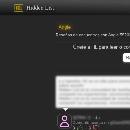
Hidden List
HL
Angie
Reseñas de encuentros con Angie 552
Únete a HL para leer o co
R
s y reportes, HL es un sitio para cono
sobre escorts
Hidden List es la comunidad de reseñas
compartir tus experiencias, recomenda
Hidden List es la comunidad de reseñas
compartir tus experiencias, recomenda
QZ9tdc
@
· 1h
Comentó acerca de
gGeanER
3
·
3