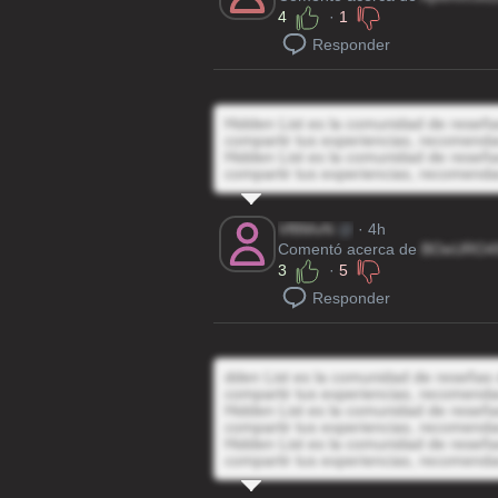
4
·
1
Responder
Hidden List es la comunidad de reseñas
compartir tus experiencias, recomenda
Hidden List es la comunidad de reseñas
compartir tus experiencias, recomenda
Vf8MvN
@
· 4h
Comentó acerca de
BOeURO4
3
·
5
Responder
dden List es la comunidad de reseñas d
compartir tus experiencias, recomenda
Hidden List es la comunidad de reseñas
compartir tus experiencias, recomenda
Hidden List es la comunidad de reseñas
compartir tus experiencias, recomenda