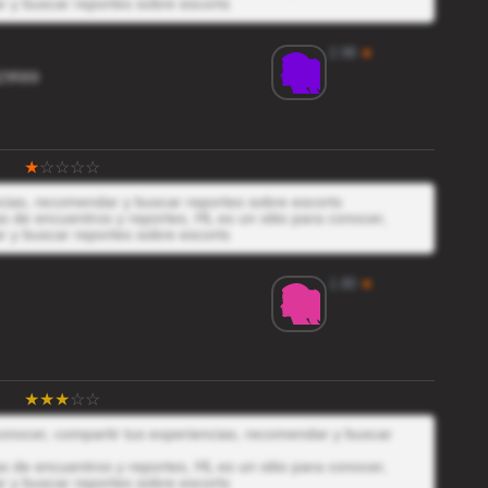
r y buscar reportes sobre escorts
2.98
★
ZfR89
ncias, recomendar y buscar reportes sobre escorts
 de encuentros y reportes, HL es un sitio para conocer,
r y buscar reportes sobre escorts
1.80
★
 conocer, compartir tus experiencias, recomendar y buscar
 de encuentros y reportes, HL es un sitio para conocer,
r y buscar reportes sobre escorts