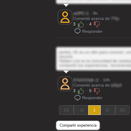
aofP0
@
· 9h
Comentó acerca de
7Yty
3
·
4
Responder
portes, HL es un sitio para conocer, c
escorts
Hidden List es la comunidad de reseñas
compartir tus experiencias, recomenda
E7eG1Oqh
@
· 10h
Comentó acerca de
wXiy4
3
·
5
Responder
1