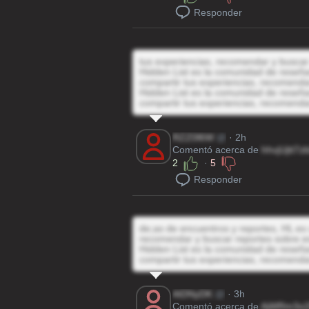
Responder
tus experiencias, recomendar y buscar
Hidden List es la comunidad de reseñas
compartir tus experiencias, recomenda
Hidden List es la comunidad de reseñas
compartir tus experiencias, recomenda
RZZ0l6W
@
· 2h
Comentó acerca de
hhvjUjtt7z
2
·
5
Responder
de;as de encuentros y reportes, HL es 
recomendar y buscar reportes sobre e
Hidden List es la comunidad de reseñas
compartir tus experiencias, recomenda
4tDNyDK
@
· 3h
Comentó acerca de
AjWRm3o