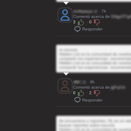
mx9qaaya
@
· 7h
Comentó acerca de
OAgyOTg
3
·
0
Responder
re escorts
Hidden List es la comunidad de reseñas
compartir tus experiencias, recomenda
Hidden List es la comunidad de reseñas
compartir tus experiencias, recomenda
dBC
@
· 8h
Comentó acerca de
jgFq2Jz
0
·
2
Responder
de encuentros y reportes, HL es un sit
buscar reportes sobre escorts
Hidden List es la comunidad de reseñas