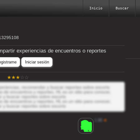
Inicio
Buscar
513295108
mpartir experiencias de encuentros o reportes
egistrame
Iniciar sesión
xperiencias, recomendar y buscar reportes sobre escorts
 de encuentros y reportes, HL es un sitio para conocer,
r y buscar reportes sobre escorts
 de encuentros y reportes, HL es un sitio para conocer,
r y buscar reportes sobre escorts
1.88
★