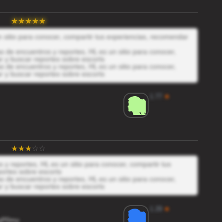
 sitio para conocer, compartir tus experiencias, recomendar
 de encuentros y reportes, HL es un sitio para conocer,
r y buscar reportes sobre escorts
 de encuentros y reportes, HL es un sitio para conocer,
r y buscar reportes sobre escorts
1.77
★
y reportes, HL es un sitio para conocer, compartir tus
ortes sobre escorts
 de encuentros y reportes, HL es un sitio para conocer,
r y buscar reportes sobre escorts
1.29
★
gP0my