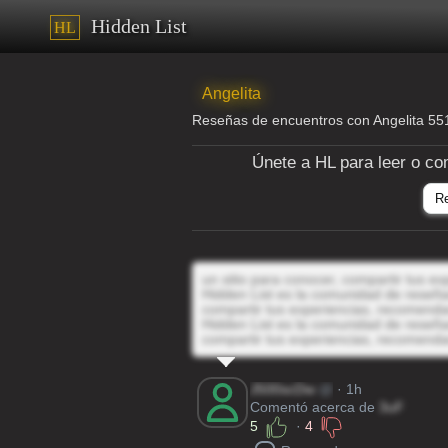
Hidden List
HL
Angelita
Reseñas de encuentros con Angelita 5
Únete a HL para leer o co
R
un sitio para conocer, compartir tus e
Hidden List es la comunidad de reseñas
compartir tus experiencias, recomenda
Hidden List es la comunidad de reseñas
compartir tus experiencias, recomenda
J500scDw
@
· 1h
Comentó acerca de
3uF
5
·
4