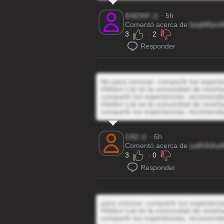
Er6OhF
@
· 5h
Comentó acerca de
bzqMKjmA
3
·
2
Responder
itio para conocer, compartir tus exper
Hidden List es la comunidad de reseñas
compartir tus experiencias, recomenda
Hidden List es la comunidad de reseñas
compartir tus experiencias, recomenda
CA2
@
· 6h
Comentó acerca de
uulHJUha
3
·
0
Responder
para conocer, compartir tus experienc
Hidden List es la comunidad de reseñas
compartir tus experiencias, recomenda