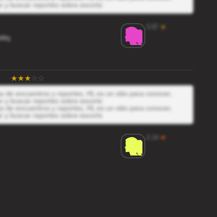
r y buscar reportes sobre escorts
3.97
★
bWq
 de encuentros y reportes, HL es un sitio para conocer,
r y buscar reportes sobre escorts
 de encuentros y reportes, HL es un sitio para conocer,
r y buscar reportes sobre escorts
2.14
★