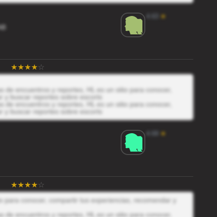
4.63
★
AB
 de encuentros y reportes, HL es un sitio para conocer,
r y buscar reportes sobre escorts
 de encuentros y reportes, HL es un sitio para conocer,
r y buscar reportes sobre escorts
4.69
★
io para conocer, compartir tus experiencias, recomendar y
 de encuentros y reportes, HL es un sitio para conocer,