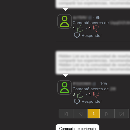
compartir tus experiencias, recomenda
dzY8AV
@
· 9h
Comentó acerca de
UqsjGI2U
4
·
4
Responder
Hidden List es la comunidad de reseñas
compartir tus experiencias, recomenda
Hidden List es la comunidad de reseñas
compartir tus experiencias, recomenda
fFD2OWX
@
· 10h
Comentó acerca de
2I8
3
·
4
Responder
1