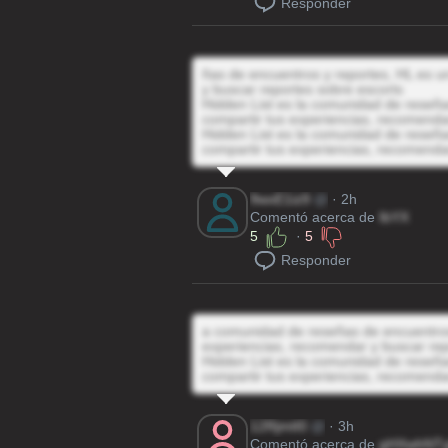
Responder
ñas de encuentros y reportes, HL es un
y buscar reportes sobre escorts
Hidden List es la comunidad de reseñas
compartir tus experiencias, recomenda
Hidden List es la comunidad de reseñas
compartir tus experiencias, recomenda
9wxE1iz9
@
· 2h
Comentó acerca de
IbYX
5
·
5
Responder
a comunidad de reseñas de encuentros 
experiencias, recomendar y buscar rep
Hidden List es la comunidad de reseñas
compartir tus experiencias, recomenda
12RjmtI0
@
· 3h
Comentó acerca de
gHXwhNT