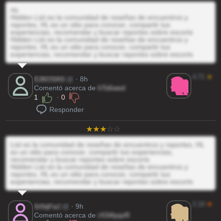
rts
Hidden List es la comunidad de reseñas de encuentros y
reportes, HL es un sitio para conocer, compartir tus
experiencias, recomendar y buscar reportes sobre escorts
Hidden List es la comunidad de reseñas de encuentros y
reportes, HL es un sitio para conocer, compartir tus
experiencias, recomendar y buscar reportes sobre escorts
4.71
★
EJ6OSAS
@
· 8h
Comentó acerca de
hTs6wed
1
·
0
Responder
List es la comunidad de reseñas de encuentros y reportes, HL
es un sitio para conocer, compartir tus experiencias,
recomendar y buscar reportes sobre escorts
Hidden List es la comunidad de reseñas de encuentros y
reportes, HL es un sitio para conocer, compartir tus
experiencias, recomendar y buscar reportes sobre escorts
2.14
★
5r0qFaJ
@
· 9h
Comentó acerca de
rX34lyqxR