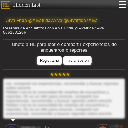
Hidden List
HL
Alva Frida @Alvafrida7Alva @Alvafrida7Alva
Reseñas de encuentros con Alva Frida @Alvafrida7Alva
5652531206
Únete a HL para leer o compartir experiencias de
encuentros o reportes
Registrame
Iniciar sesión
cer, compartir tus experiencias, recomendar y buscar reportes
sobre escorts
Hidden List es la comunidad de reseñas de encuentros y
reportes, HL es un sitio para conocer, compartir tus
experiencias, recomendar y buscar reportes sobre escorts
Hidden List es la comunidad de reseñas de encuentros y
reportes, HL es un sitio para conocer, compartir tus
experiencias, recomendar y buscar reportes sobre escorts
1.99
★
ZfMBC0l
@
· 1h