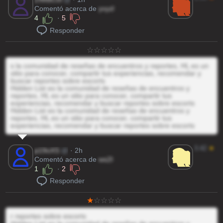
Comentó acerca de
yvyzl
4
·
5
Responder
s la comunidad de reseñas de encuentros y reportes, HL es un
sitio para conocer, compartir tus experiencias, recomendar y
buscar reportes sobre escorts
Hidden List es la comunidad de reseñas de encuentros y
reportes, HL es un sitio para conocer, compartir tus
experiencias, recomendar y buscar reportes sobre escorts
Hidden List es la comunidad de reseñas de encuentros y
reportes, HL es un sitio para conocer, compartir tus
experiencias, recomendar y buscar reportes sobre escorts
3.42
★
p19oXS
@
· 2h
Comentó acerca de
ws2I
1
·
2
Responder
r reportes sobre escorts