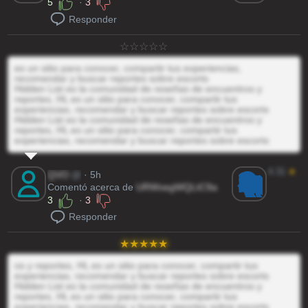
5
·
3
Responder
es un sitio para conocer, compartir tus experiencias,
recomendar y buscar reportes sobre escorts
Hidden List es la comunidad de reseñas de encuentros y
reportes, HL es un sitio para conocer, compartir tus
experiencias, recomendar y buscar reportes sobre escorts
Hidden List es la comunidad de reseñas de encuentros y
reportes, HL es un sitio para conocer, compartir tus
experiencias, recomendar y buscar reportes sobre escorts
4.31
★
QVO
@
· 5h
Comentó acerca de
URWxegWQLtC9a
3
·
3
Responder
os y reportes, HL es un sitio para conocer, compartir tus
experiencias, recomendar y buscar reportes sobre escorts
Hidden List es la comunidad de reseñas de encuentros y
reportes, HL es un sitio para conocer, compartir tus
experiencias, recomendar y buscar reportes sobre escorts