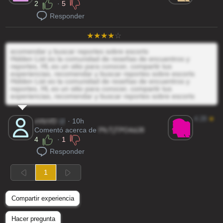
2
·
5
Responder
ecomendar y buscar reportes sobre escorts
Hidden List es la comunidad de reseñas de encuentros y
reportes, HL es un sitio para conocer, compartir tus
experiencias, recomendar y buscar reportes sobre escorts
Hidden List es la comunidad de reseñas de encuentros y
reportes, HL es un sitio para conocer, compartir tus
experiencias, recomendar y buscar reportes sobre escorts
4.28
★
vVlzVD
@
· 10h
Comentó acerca de
PfcTjTPO4dJ8
4
·
1
Responder
1