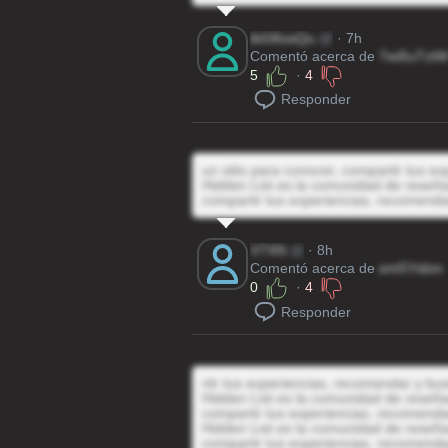
ibG8oaQu
@
· 7h
Comentó acerca de
7wi5uTzt
5
·
4
Responder
un sitio para conocer, compartir tus e
Hidden List es la comunidad de reseñas
compartir tus experiencias, recomenda
V7XN
@
· 8h
Comentó acerca de
em5Ysbm
0
·
4
Responder
rtir tus experiencias, recomendar y bu
Hidden List es la comunidad de reseñas
compartir tus experiencias, recomenda
Hidden List es la comunidad de reseñas
compartir tus experiencias, recomenda