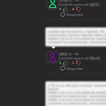
HTzQ
@
· 5h
Comentó acerca de
3pC3x
4
·
4
Responder
reseñas de encuentros y reportes, HL e
recomendar y buscar reportes sobre e
Hidden List es la comunidad de reseñas
compartir tus experiencias, recomenda
oBtJe
@
· 6h
Comentó acerca de
Mhu16
3
·
1
Responder
s, HL es un sitio para conocer, compar
escorts
Hidden List es la comunidad de reseñas
compartir tus experiencias, recomenda
Hidden List es la comunidad de reseñas
compartir tus experiencias, recomenda