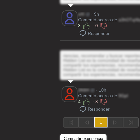
sXI
@
· 9h
Comentó acerca de
a3hOTqX
3
·
0
Responder
riencias, recomendar y buscar reporte
Hidden List es la comunidad de reseñas
compartir tus experiencias, recomenda
Hidden List es la comunidad de reseñas
compartir tus experiencias, recomenda
2K6H
@
· 10h
Comentó acerca de
9GpI
4
·
3
Responder
1