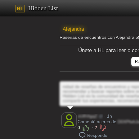
Hidden List
HL
Alejandra
Reseñas de encuentros con Alejandra 
Únete a HL para leer o co
R
nidad de reseñas de encuentros y repor
recomendar y buscar reportes sobre e
Hidden List es la comunidad de reseñas
compartir tus experiencias, recomenda
oU8VtgqZ
@
· 1h
Comentó acerca de
D0XPfwhJ
0
·
2
Responder