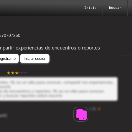
Inicio
Buscar
5570707250
mpartir experiencias de encuentros o reportes
egistrame
Iniciar sesión
tes, HL es un sitio para conocer, compartir tus experiencias,
scorts
 de encuentros y reportes, HL es un sitio para conocer,
r y buscar reportes sobre escorts
1.81
★
wVC