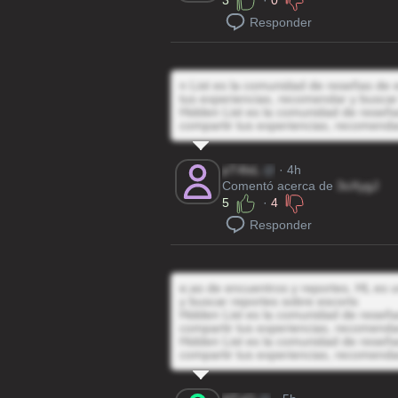
3
·
0
Responder
n List es la comunidad de reseñas de e
tus experiencias, recomendar y buscar
Hidden List es la comunidad de reseñas
compartir tus experiencias, recomenda
pT4lsL
@
· 4h
Comentó acerca de
3oXygJ
5
·
4
Responder
e;as de encuentros y reportes, HL es u
y buscar reportes sobre escorts
Hidden List es la comunidad de reseñas
compartir tus experiencias, recomenda
Hidden List es la comunidad de reseñas
compartir tus experiencias, recomenda