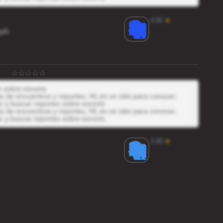
4.91
★
byG
s sobre escorts
 de encuentros y reportes, HL es un sitio para conocer,
r y buscar reportes sobre escorts
 de encuentros y reportes, HL es un sitio para conocer,
r y buscar reportes sobre escorts
3.45
★