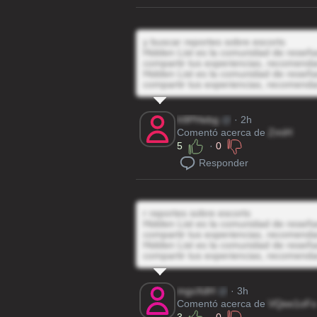
y buscar reportes sobre escorts
Hidden List es la comunidad de reseñas
compartir tus experiencias, recomenda
Hidden List es la comunidad de reseñas
compartir tus experiencias, recomenda
h9PHebg
@
· 2h
Comentó acerca de
ZmiH
5
·
0
Responder
r reportes sobre escorts
Hidden List es la comunidad de reseñas
compartir tus experiencias, recomenda
Hidden List es la comunidad de reseñas
compartir tus experiencias, recomenda
mgxXdH
@
· 3h
Comentó acerca de
VQee1oFo