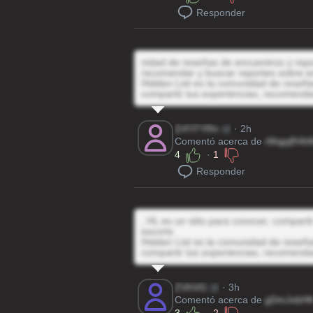
Responder
nidad de reseñas de encuentros y repor
recomendar y buscar reportes sobre e
Hidden List es la comunidad de reseñas
compartir tus experiencias, recomenda
ZrFITYRn
@
· 2h
Comentó acerca de
rMqpj8Vk
4
·
1
Responder
, HL es un sitio para conocer, compart
escorts
Hidden List es la comunidad de reseñas
compartir tus experiencias, recomenda
ZVhVG
@
· 3h
Comentó acerca de
gDmJxbH