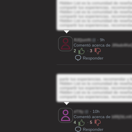
Hidden List es la comunidad de reseñas
compartir tus experiencias, recomenda
Hidden List es la comunidad de reseñas
compartir tus experiencias, recomenda
Hidden List es la comunidad de reseñas
compartir tus experiencias, recomenda
RJQumN
@
· 9h
Comentó acerca de
JtNwb4Ke
2
·
3
Responder
partir tus experiencias, recomendar y 
Hidden List es la comunidad de reseñas
compartir tus experiencias, recomenda
Hidden List es la comunidad de reseñas
compartir tus experiencias, recomenda
eTXy
@
· 10h
Comentó acerca de
b88jStLmK
4
·
5
Responder