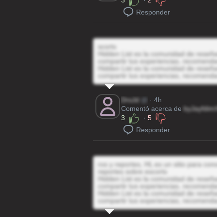
3
·
2
Responder
scorts
Hidden List es la comunidad de reseñas
compartir tus experiencias, recomenda
Hidden List es la comunidad de reseñas
compartir tus experiencias, recomenda
DrsJd
@
· 4h
Comentó acerca de
byJayfdim
3
·
5
Responder
ros y reportes, HL es un sitio para co
reportes sobre escorts
Hidden List es la comunidad de reseñas
compartir tus experiencias, recomenda
Hidden List es la comunidad de reseñas
compartir tus experiencias, recomenda