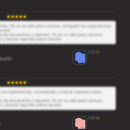
tes, HL es un sitio para conocer, compartir tus experiencias,
scorts
 de encuentros y reportes, HL es un sitio para conocer,
r y buscar reportes sobre escorts
3.20
★
WxuOU
ir tus experiencias, recomendar y buscar reportes sobre
 de encuentros y reportes, HL es un sitio para conocer,
r y buscar reportes sobre escorts
3.68
★
K