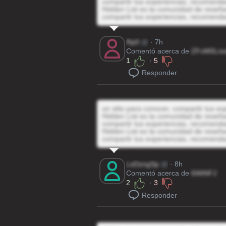
compartir tus experiencias, recomenda
Hidden List es la comunidad de reseñas
compartir tus experiencias, recomenda
Rp0
@
· 7h
Comentó acerca de
ZFvM0Lre
1
·
5
Responder
un sitio para conocer, compartir tus e
Hidden List es la comunidad de reseñas
compartir tus experiencias, recomenda
Hidden List es la comunidad de reseñas
compartir tus experiencias, recomenda
LsDzngSp
@
· 8h
Comentó acerca de
6WiNFJ
2
·
3
Responder