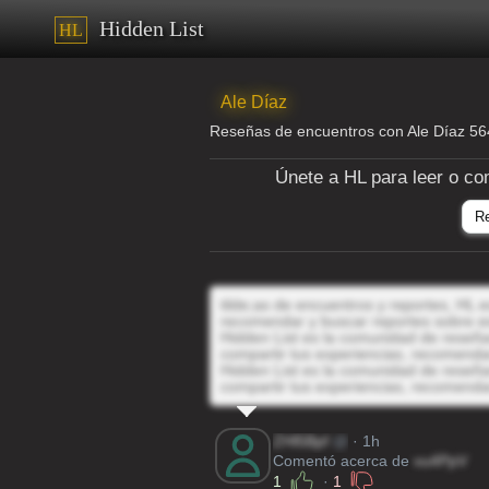
Hidden List
HL
Ale Díaz
Reseñas de encuentros con Ale Díaz 5
Únete a HL para leer o co
R
tilde;as de encuentros y reportes, HL e
recomendar y buscar reportes sobre e
Hidden List es la comunidad de reseñas
compartir tus experiencias, recomenda
Hidden List es la comunidad de reseñas
compartir tus experiencias, recomenda
ZHl5Bpf
@
· 1h
Comentó acerca de
vu4PpV
1
·
1