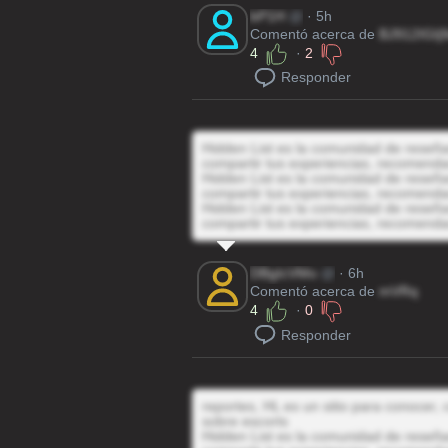
bP1H
@
· 5h
Comentó acerca de
BJ912IGIj
4
·
2
Responder
Hidden List es la comunidad de reseñas
compartir tus experiencias, recomenda
Hidden List es la comunidad de reseñas
compartir tus experiencias, recomenda
Hidden List es la comunidad de reseñas
compartir tus experiencias, recomenda
DBgIcVMo
@
· 6h
Comentó acerca de
mVRq
4
·
0
Responder
reportes, HL es un sitio para conocer,
sobre escorts
Hidden List es la comunidad de reseñas