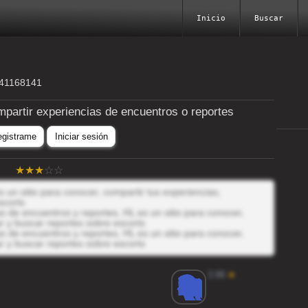
Inicio
Buscar
641168141
mpartir experiencias de encuentros o reportes
egistrame
Iniciar sesión
s un sitio para conocer, compartir tus experiencias,
scorts
 de encuentros y reportes, HL es un sitio para conocer,
r y buscar reportes sobre escorts
 de encuentros y reportes, HL es un sitio para conocer,
r y buscar reportes sobre escorts
3.99
★