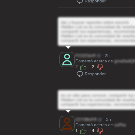
Responder
dar y buscar reportes sobre escorts
Hidden List es la comunidad de reseñas
compartir tus experiencias, recomenda
Hidden List es la comunidad de reseñas
compartir tus experiencias, recomenda
FO1ESeXf
@
· 2h
Comentó acerca de
gma0adQ
2
·
2
Responder
es un sitio para conocer, compartir tu
Hidden List es la comunidad de reseñas
compartir tus experiencias, recomenda
ZZY3BoFR
@
· 3h
Comentó acerca de
osPka
1
·
4