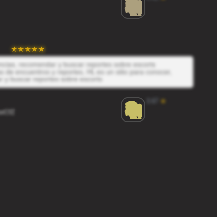
encias, recomendar y buscar reportes sobre escorts
 de encuentros y reportes, HL es un sitio para conocer,
r y buscar reportes sobre escorts
3.67
★
wCfZ