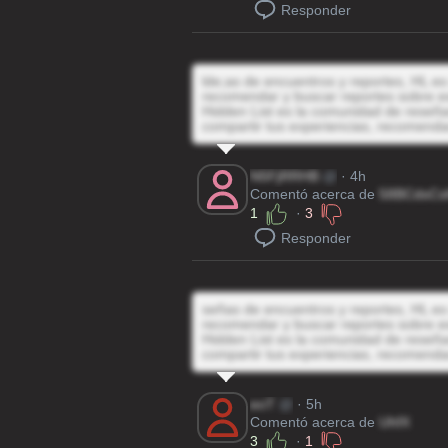
Responder
lde;as de encuentros y reportes, HL es 
recomendar y buscar reportes sobre e
Hidden List es la comunidad de reseñas
compartir tus experiencias, recomenda
N5FjRRHB
@
· 4h
Comentó acerca de
58BCdsC
1
·
3
Responder
señas de encuentros y reportes, HL es 
recomendar y buscar reportes sobre e
Hidden List es la comunidad de reseñas
compartir tus experiencias, recomenda
eoT
@
· 5h
Comentó acerca de
UhfX
3
·
1