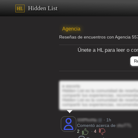
Hidden List
HL
Agencia
Reseñas de encuentros con Agencia 5
Únete a HL para leer o co
R
e escorts
Hidden List es la comunidad de reseñas
compartir tus experiencias, recomenda
Hidden List es la comunidad de reseñas
compartir tus experiencias, recomenda
ViXPhnHa
@
· 1h
Comentó acerca de
vhoTTL
2
·
4